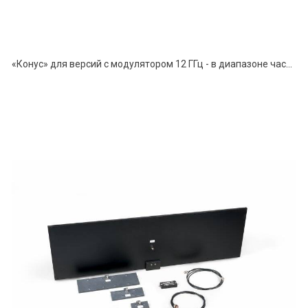
«Конус» для версий с модулятором 12 ГГц - в диапазоне частот от 100 МГц до 12 ГГц.