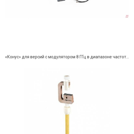
«Конус» для версий с модулятором 8 ГГц в диапазоне частот от 100 МГц до 8 ГГц.