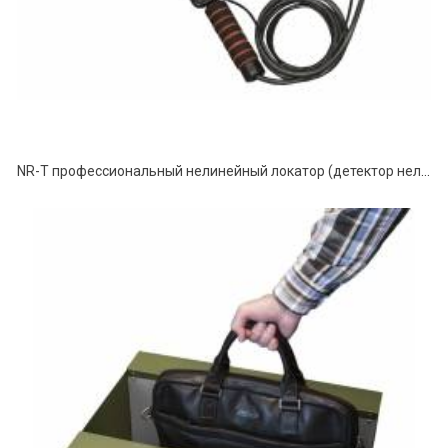
NR-T профессиональный нелинейный локатор (детектор нелинейных переходов)