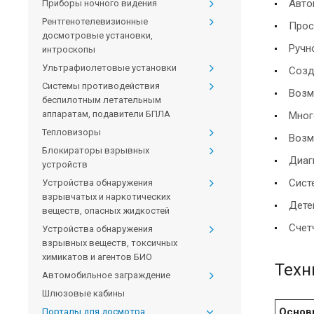
Авто
Приборы ночного видения
Рентгенотелевизионные
Прос
досмотровые установки,
Ручн
интроскопы
Ультрафиолетовые установки
Созд
Системы противодействия
Возм
беспилотным летательным
аппаратам, подавители БПЛА
Мног
Тепловизоры
Возм
Блокираторы взрывных
Диаг
устройств
Сист
Устройства обнаружения
взрывчатых и наркотических
Дете
веществ, опасных жидкостей
Счет
Устройства обнаружения
взрывных веществ, токсичных
химикатов и агентов БИО
Техн
Автомобильное заграждение
Шлюзовые кабины
Основ
Порталы для досмотра