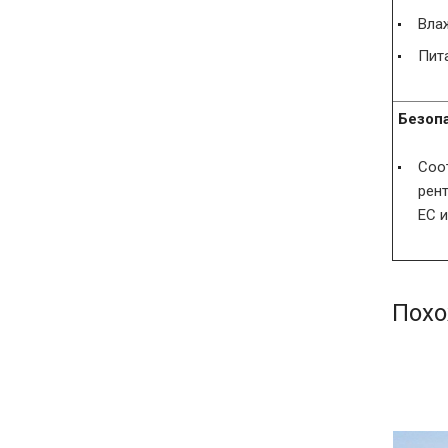
Вла
Пита
Безоп
Соо
рен
ЕС 
Похо