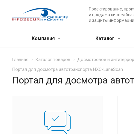
Проектирование, прои
и продажа систем без
и защиты информации
Компания
Каталог
Главная
Каталог товаров
Досмотровое и антитерро
Портал для досмотра автотранспорта HXC-LaneScan
Портал для досмотра авто