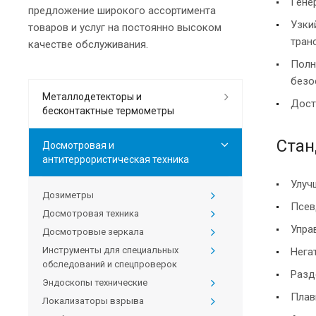
Гене
предложение широкого ассортимента
Узки
товаров и услуг на постоянно высоком
тран
качестве обслуживания.
Полн
безо
Металлодетекторы и
Дост
бесконтактные термометры
Стан
Досмотровая и
антитеррористическая техника
Улуч
Дозиметры
Псев
Досмотровая техника
Упра
Досмотровые зеркала
Инструменты для специальных
Нега
обследований и спецпроверок
Разд
Эндоскопы технические
Плав
Локализаторы взрыва