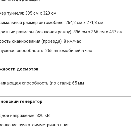
ер туннеля: 305 cм x 320 cм
симальный размер автомобиля: 264,2 см х 271,8 см
ритные размеры (исключая рампу): 396 см x 366 см x 437 см
рость сканирования (проезда): 8 км/час
пускная способность: 255 автомобилей в час
жности досмотра
никающая способность (по стали): 65 мм
еновский генератор
дное напряжение: 320 кВ
равление пучка: симметрично вниз