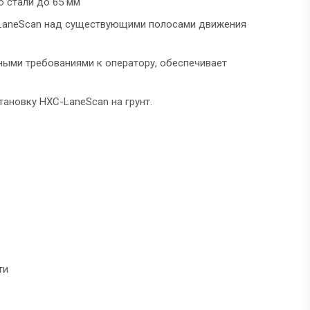
о стали до 65 мм
-LaneScan над существующими полосами движения
ными требованиями к оператору, обеспечивает
ановку HXC-LaneScan на грунт.
ти