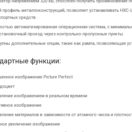
ратор напряжением 320 кВ, способен получить проникновение п
й профиль металлоконструкций, позволяет устанавливать HXC
спортных средств.
остью автоматизированная операционная система, с минималь
становочный проезд через контрольно-пропускные пункты.
упны дополнительные опции, такие как рампа, позволяющая уст
дартные функции:
шенное изображение Picture Perfect
доцвет
вление изображением в реальном времени
тивное изображение
еление материалов в зависимости от атомного числа и плотнос
ное увеличение изображение