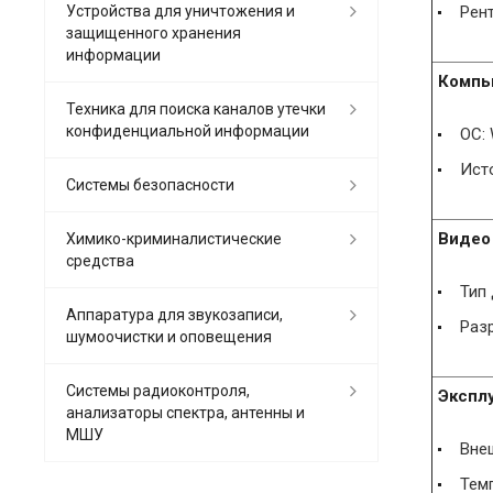
Устройства для уничтожения и
Рент
защищенного хранения
информации
Компь
Техника для поиска каналов утечки
конфиденциальной информации
ОС:
Ист
Системы безопасности
Видео
Химико-криминалистические
средства
Тип
Аппаратура для звукозаписи,
Разр
шумоочистки и оповещения
Системы радиоконтроля,
Экспл
анализаторы спектра, антенны и
МШУ
Внеш
Темп