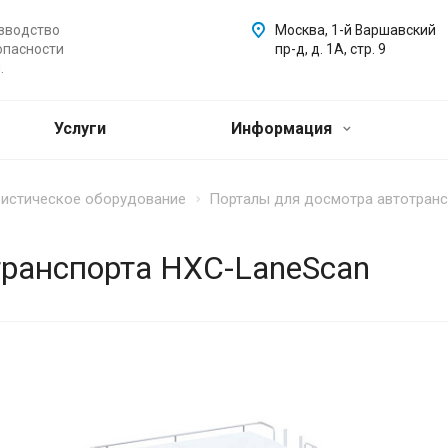
зводство
Москва, 1-й Варшавский
опасности
пр-д, д. 1А, стр. 9
.
Услуги
Информация
ристическое оборудование
Порталы для досмотра автотран
транспорта HXC-LaneScan