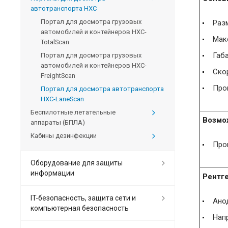
автотранспорта HXC
Портал для досмотра грузовых
Разм
автомобилей и контейнеров HXC-
Мак
TotalScan
Габа
Портал для досмотра грузовых
автомобилей и контейнеров HXC-
Ско
FreightScan
Про
Портал для досмотра автотранспорта
HXC-LaneScan
Беспилотные летательные
Возмо
аппараты (БПЛА)
Кабины дезинфекции
Про
Оборудование для защиты
информации
Рентг
IT-безопасность, защита сети и
Ано
компьютерная безопасность
Нап