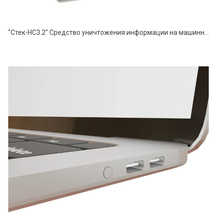
"Стек-НС3.2" Средство уничтожения информации на машинных магнитных носителях информации