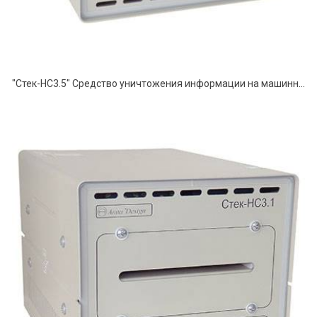
"Стек-НС3.5" Средство уничтожения информации на машинных магнитных носителях информации