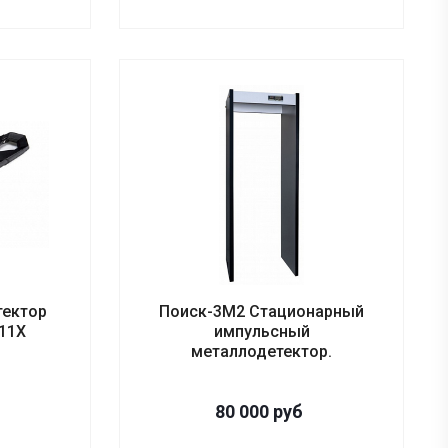
тектор
Поиск-3М2 Стационарный
11Х
импульсный
металлодетектор.
80 000
руб