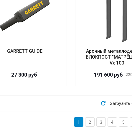
GARRETT GUIDE
Арочный металлоде
БЛОКПОСТ "МАТРЁШ
Vx 100
27 300
руб
191 600
руб
22
Загрузить
1
2
3
4
5