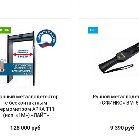
ИНКА
ХИТ
очный металлодетектор
Ручной металлоде
с бесконтактным
«СФИНКС» ВМ-6
термометром АРКА Т11
(исп. «1М») «ЛАЙТ»
128 000
руб
9 390
руб