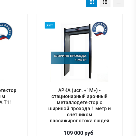
ХИТ
тектор
АРКА (исп. «1М») -
ым
стационарный арочный
А Т11
металлодетектор с
шириной прохода 1 метр и
счетчиком
пассажиропотока людей
109 000
руб