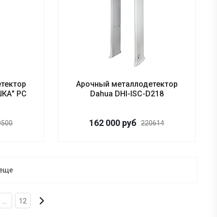
тектор
Арочный металлодетектор
КА" PC
Dahua DHI-ISC-D218
162 000
руб
9500
220614
 еще
...
12