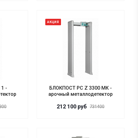
АКЦИЯ
1 -
БЛОКПОСТ PC Z 3300 MК -
тектор
арочный металлодетектор
212 100
руб
300
731400