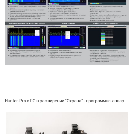
Hunter-Pro с ПО в расширении "Охрана" - программно-аппаратный комплекс поиска устройств негласного съёма информации