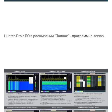
Hunter-Pro с ПО в расширении "Полное" - программно-аппаратный комплекс поиска устройств негласного съёма информации