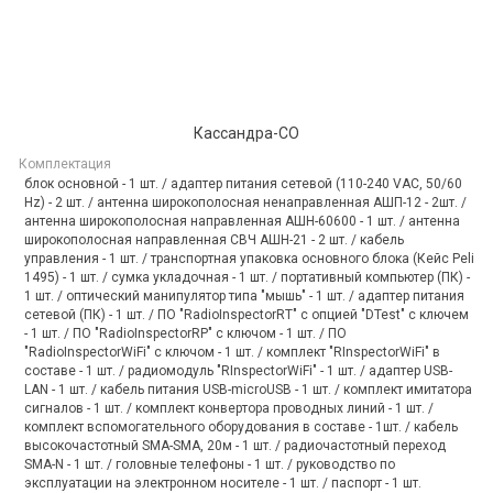
Кассандра-СО
Комплектация
блок основной - 1 шт. / адаптер питания сетевой (110-240 VAC, 50/60
Hz) - 2 шт. / антенна широкополосная ненаправленная АШП-12 - 2шт. /
антенна широкополосная направленная АШН-60600 - 1 шт. / антенна
широкополосная направленная СВЧ АШН-21 - 2 шт. / кабель
управления - 1 шт. / транспортная упаковка основного блока (Кейс Peli
1495) - 1 шт. / сумка укладочная - 1 шт. / портативный компьютер (ПК) -
1 шт. / оптический манипулятор типа "мышь" - 1 шт. / адаптер питания
сетевой (ПК) - 1 шт. / ПО "RadioInspectorRT" с опцией "DTest" с ключем
- 1 шт. / ПО "RadioInspectorRP" с ключом - 1 шт. / ПО
"RadioInspectorWiFi" с ключом - 1 шт. / комплект "RInspectorWiFi" в
составе - 1 шт. / радиомодуль "RInspectorWiFi" - 1 шт. / адаптер USB-
LAN - 1 шт. / кабель питания USB-microUSB - 1 шт. / комплект имитатора
сигналов - 1 шт. / комплект конвертора проводных линий - 1 шт. /
комплект вспомогательного оборудования в составе - 1шт. / кабель
высокочастотный SMA-SMA, 20м - 1 шт. / радиочастотный переход
SMA-N - 1 шт. / головные телефоны - 1 шт. / руководство по
эксплуатации на электронном носителе - 1 шт. / паспорт - 1 шт.