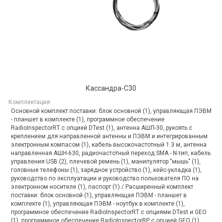
Кассандра-С30
Комплектация
Основной комплект поставки: блок основной (1), управляющая ПЭВМ
- планшет в комплекте (1), программное обеспечение
RadioInspectorRT с опцией DTest (1), антенна АШП-30, рукоять с
креплением для направленной антенны и ПЭВМ и интегрированным
электронным компасом (1), кабель высокочастотный 1.3 м, антенна
направленная АШН-630, радиочастотный переход SMA - N-тип, кабель
управления USB (2), плечевой ремень (1), манипулятор "мышь" (1),
головные телефоны (1), зарядное устройство (1), кейс-укладка (1),
руководство по эксплуатации и руководство пользователя ПО на
электронном носителе (1), паспорт (1) / Расширенный комплект
поставки: блок основной (1), управляющая ПЭВМ - планшет в
комплекте (1), управляющая ПЭВМ - ноутбук в комплекте (1),
программное обеспечение RadioInspectorRT с опциями DTest и GEO
(1), программное обеспечение RadioInspectorRP с опцией GEO (1),