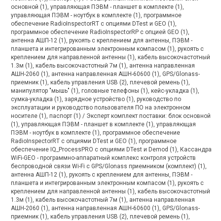
основной (1), управляющая ПЭВМ - планшет в комплекте (1),
управляющая ПЭВМ - ноутбук в комплекте (1), программное
обеспечение RadioInspectorRT с опциями DTest и GEO (1),
программное обеспечение RadioInspectorRP с опцией GEO (1),
антенна АШП-12 (1), рукоять с креплением для антенны, ПЭВМ -
планшета и интегрированным электронным компасом (1), рукоять с
креплением для направленной антенны (1), кабель высокочастотный
1.3м (1), кабель высокочастотный 7м (1), антенна направленная
АШН-2060 (1), антенна направленная АШН-60600 (1), GPS/Glonass-
приемник (1), кабель управления USB (2), плечевой ремень (1),
манипулятор "мышь" (1), головные телефоны (1), кейс-укладка (1),
сумка-укладка (1), зарядное устройство (1), руководство по
эксплуатации и руководство пользователя ПО на электронном
носителе (1), паспорт (1) / Эксперт комплект поставки: блок основной
(1), управляющая ПЭВМ - планшет в комплекте (1), управляющая
ПЭВМ - ноутбук в комплекте (1), программное обеспечение
RadioInspectorRT с опциями DTest и GEO (1), программное
обеспечение IQ_ProcessPRO с опциями DTest и Demod (1), Кассандра
WiFi-GEO - программно-аппаратный комплекс контроля устройств
беспроводной связи Wi-Fi с GPS/Glonass приемником (комплект) (1),
антенна АШП-12 (1), рукоять с креплением для антенны, ПЭВМ -
планшета и интегрированным электронным компасом (1), рукоять с
креплением для направленной антенны (1), кабель высокочастотный
1.3м (1), кабель высокочастотный 7м (1), антенна направленная
АШН-2060 (1), антенна направленная АШН-60600 (1), GPS/Glonass-
приемник (1), кабель управления USB (2), плечевой ремень (1),