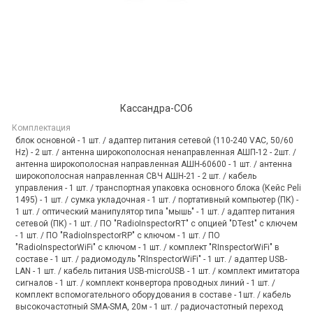
Кассандра-СО6
Комплектация
блок основной - 1 шт. / адаптер питания сетевой (110-240 VAC, 50/60
Hz) - 2 шт. / антенна широкополосная ненаправленная АШП-12 - 2шт. /
антенна широкополосная направленная АШН-60600 - 1 шт. / антенна
широкополосная направленная СВЧ АШН-21 - 2 шт. / кабель
управления - 1 шт. / транспортная упаковка основного блока (Кейс Peli
1495) - 1 шт. / сумка укладочная - 1 шт. / портативный компьютер (ПК) -
1 шт. / оптический манипулятор типа "мышь" - 1 шт. / адаптер питания
сетевой (ПК) - 1 шт. / ПО "RadioInspectorRT" с опцией "DTest" с ключем
- 1 шт. / ПО "RadioInspectorRP" с ключом - 1 шт. / ПО
"RadioInspectorWiFi" с ключом - 1 шт. / комплект "RInspectorWiFi" в
составе - 1 шт. / радиомодуль "RInspectorWiFi" - 1 шт. / адаптер USB-
LAN - 1 шт. / кабель питания USB-microUSB - 1 шт. / комплект имитатора
сигналов - 1 шт. / комплект конвертора проводных линий - 1 шт. /
комплект вспомогательного оборудования в составе - 1шт. / кабель
высокочастотный SMA-SMA, 20м - 1 шт. / радиочастотный переход