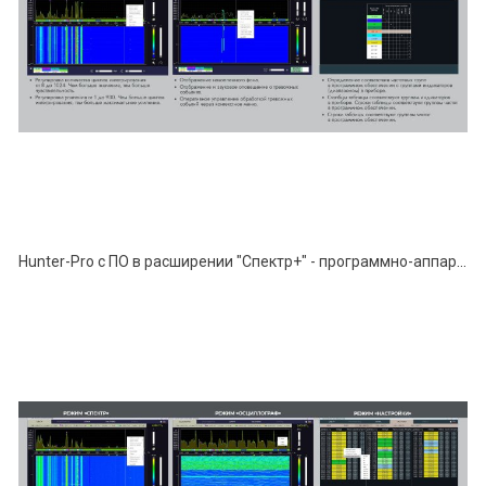
Hunter-Pro с ПО в расширении "Спектр+" - программно-аппаратный комплекс поиска устройств негласного съёма информации