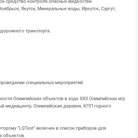
ое средство контроля опасных жидкостей.
оябрьск, Якутск, Минеральные воды, Иркутск, Сургут,
одорожного транспорта.
и проведении специальных мероприятий
ности Олимпийских объектов в ходе XXII Олимпийских игр
ый медиацентр, Олимпийская деревня, КПП горного
оторому "LQTest" включен в список приборов для
х объектов.