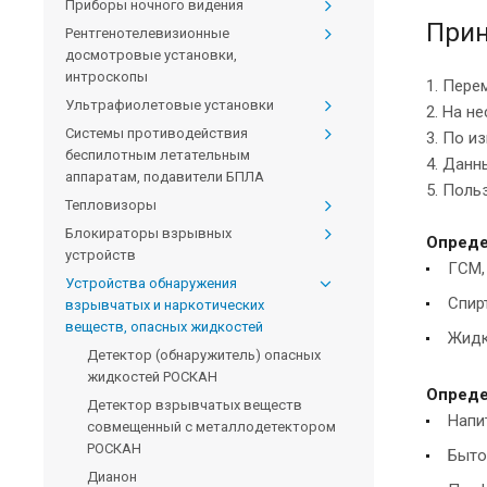
Приборы ночного видения
Прин
Рентгенотелевизионные
досмотровые установки,
интроскопы
1. Пере
Ультрафиолетовые установки
2. На н
Системы противодействия
3. По и
беспилотным летательным
4. Данн
аппаратам, подавители БПЛА
5. Пол
Тепловизоры
Блокираторы взрывных
Опреде
устройств
ГСМ,
Устройства обнаружения
Спир
взрывчатых и наркотических
веществ, опасных жидкостей
Жидк
Детектор (обнаружитель) опасных
жидкостей РОСКАН
Опреде
Детектор взрывчатых веществ
Напи
совмещенный с металлодетектором
РОСКАН
Быто
Дианон