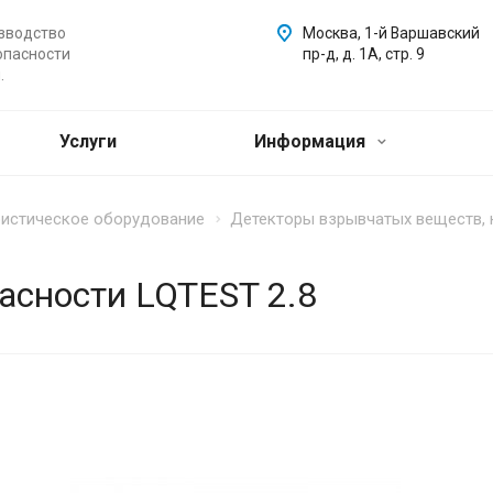
зводство
Москва, 1-й Варшавский
опасности
пр-д, д. 1А, стр. 9
.
Услуги
Информация
ристическое оборудование
Детекторы взрывчатых веществ, 
асности LQTEST 2.8