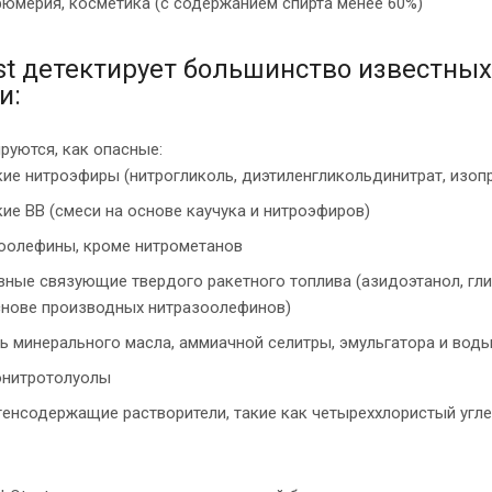
юмерия, косметика (с содержанием спирта менее 60%)
st детектирует большинство известных
и:
руются, как опасные:
ие нитроэфиры (нитрогликоль, диэтиленгликольдинитрат, изоп
ие ВВ (смеси на основе каучука и нитроэфиров)
оолефины, кроме нитрометанов
вные связующие твердого ракетного топлива (азидоэтанол, гли
снове производных нитразоолефинов)
ь минерального масла, аммиачной селитры, эмульгатора и воды
нитротолуолы
генсодержащие растворители, такие как четыреххлористый угле