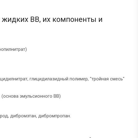
 жидких ВВ, их компоненты и
ропилнитрат)
цидилнитрат, глицидилазидный полимер, "тройная смесь"
 (основа эмульсионного ВВ)
род, дибромэтан, дибромпропан.