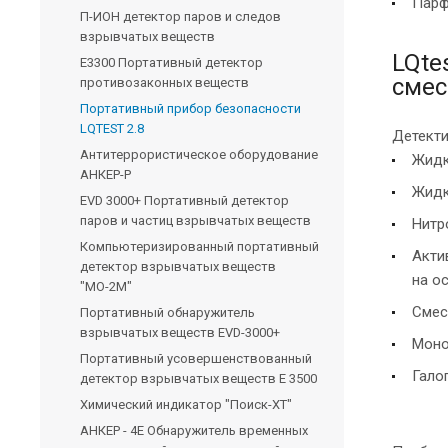
Парф
П-ИОН детектор паров и следов
взрывчатых веществ
LQte
E3300 Портативный детектор
смес
противозаконных веществ
Портативный прибор безопасности
LQTEST 2.8
Детекти
Антитеррористическое оборудование
Жидк
АНКЕР-Р
Жидк
EVD 3000+ Портативный детектор
паров и частиц взрывчатых веществ
Нитр
Компьютеризированный портативный
Акти
детектор взрывчатых веществ
на о
"МО-2М"
Смес
Портативный обнаружитель
взрывчатых веществ EVD-3000+
Моно
Портативный усовершенствованный
Гало
детектор взрывчатых веществ E 3500
Химический индикатор "Поиск-XT"
АНКЕР - 4Е Обнаружитель временных