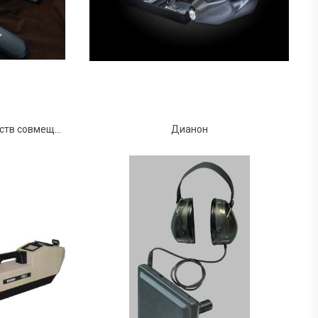
Детектор взрывчатых веществ совмещенный с металлодетектором РОСКАН
Дианон