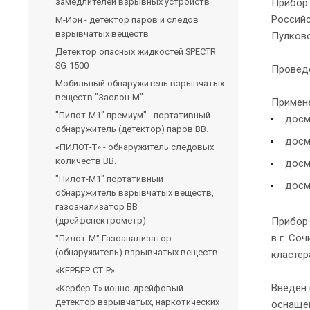
замедлителей взрывных устройств
Прибор 
Российс
М-Ион - детектор паров и следов
взрывчатых веществ
Пулково
Детектор опасных жидкостей SPECTR
SG-1500
Проведе
Мобильный обнаружитель взрывчатых
веществ "Заслон-М"
Примене
"Пилот-М1" премиум" - портативный
досм
обнаружитель (детектор) паров ВВ.
досм
«ПИЛОТ-Т» - обнаружитель следовых
количеств ВВ.
досм
"Пилот-М1" портативный
досм
обнаружитель взрывчатых веществ,
газоанализатор ВВ
(дрейфспектрометр)
Прибор 
в г. Со
"Пилот-М" Газоанализатор
(обнаружитель) взрывчатых веществ
кластер
«КЕРБЕР-СТ-Р»
Введен 
«Кербер-Т» ионно-дрейфовый
детектор взрывчатых, наркотических
оснащен