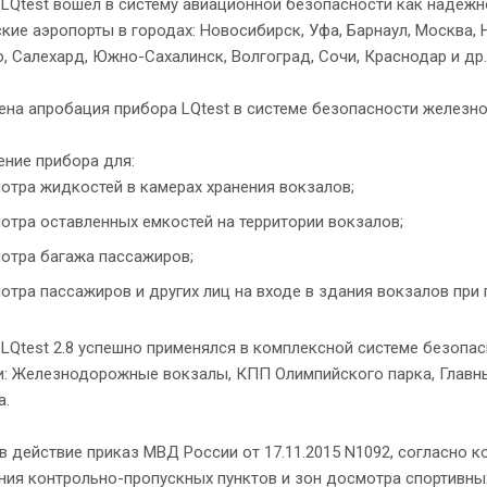
LQtest вошел в систему авиационной безопасности как надежн
кие аэропорты в городах: Новосибирск, Уфа, Барнаул, Москва, Н
, Салехард, Южно-Сахалинск, Волгоград, Сочи, Краснодар и др.
на апробация прибора LQtest в системе безопасности железн
ние прибора для:
отра жидкостей в камерах хранения вокзалов;
отра оставленных емкостей на территории вокзалов;
отра багажа пассажиров;
отра пассажиров и других лиц на входе в здания вокзалов пр
LQtest 2.8 успешно применялся в комплексной системе безопас
чи: Железнодорожные вокзалы, КПП Олимпийского парка, Главн
а.
в действие приказ МВД России от 17.11.2015 N1092, согласно к
ия контрольно-пропускных пунктов и зон досмотра спортивны