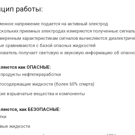
цип работы:
менное напряжение подается на активный электрод
ескольких приемных электродах измеряются полученные сигнал
змеренным характеристикам сигналов вычисляются диэлектрич
ые сравниваются с базой опасных жидкостей
ьзователь получает световую и звуковую информацию об 
ляются как ОПАСНЫЕ:
 продукты нефтепереработки
тосодержащие жидкости (более 60% спирта)
ие взрывчатые вещества и компоненты
ляются, как БЕЗОПАСНЫЕ:
тки
вые жидкости