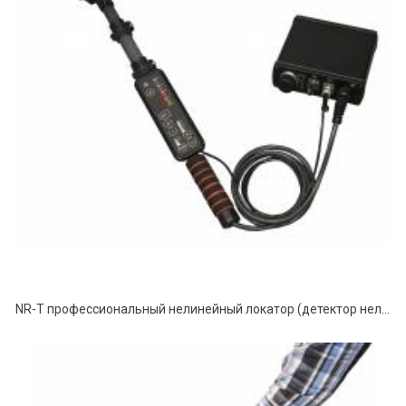
NR-T профессиональный нелинейный локатор (детектор нелинейных переходов)