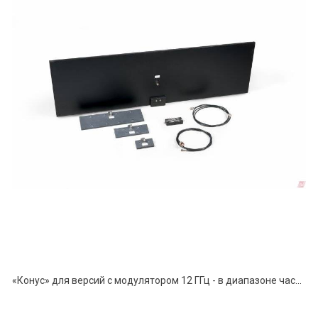
«Конус» для версий с модулятором 12 ГГц - в диапазоне частот от 100 МГц до 12 ГГц.