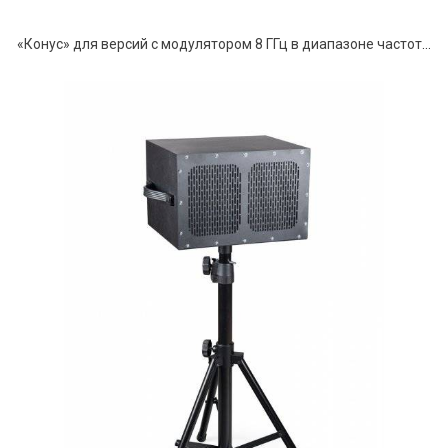
«Конус» для версий с модулятором 8 ГГц в диапазоне частот от 100 МГц до 8 ГГц.