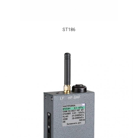
ST186