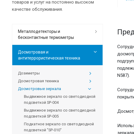
товаров и услуг на постоянно высоком
качестве обслуживания.
Пред
Металлодетекторы и
бесконтактные термометры
Сотрудн
Досмотровая и
досмотр
антитеррористическая техника
подгруп
подлежа
Дозиметры
N587).
Досмотровая техника
Досмотровые зеркала
Сотрудн
Выдвижное зеркало со светодиодной
покрыти
подсветкой SP-004
Выдвижное зеркало со светодиодной
Досмотр
подсветкой SP-005
Подкатное зеркало со светодиодной
Использ
подсветкой "SP-010"
зеркала