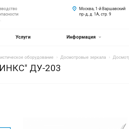
зводство
Москва, 1-й Варшавский
опасности
пр-д, д. 1А, стр. 9
.
Услуги
Информация
ристическое оборудование
Досмотровые зеркала
Досмотр
ФИНКС" ДУ-203