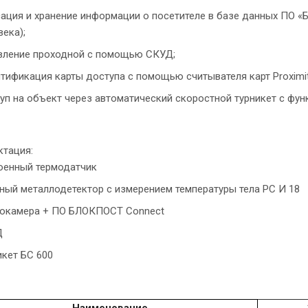
ация и хранение информации о посетителе в базе данных ПО «Бл
века);
вление проходной с помощью СКУД;
тификация карты доступа с помощью считывателя карт Proximit
уп на объект через автоматический скоростной турникет с фун
тация:
оенный термодатчик
ный металлодетектор с измерением температуры тела PC И 18
окамера + ПО БЛОКПОСТ Connect
Д
икет БС 600