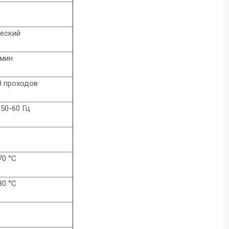
еский
/мин
00 проходов
 50-60 Гц
70 °C
80 °C