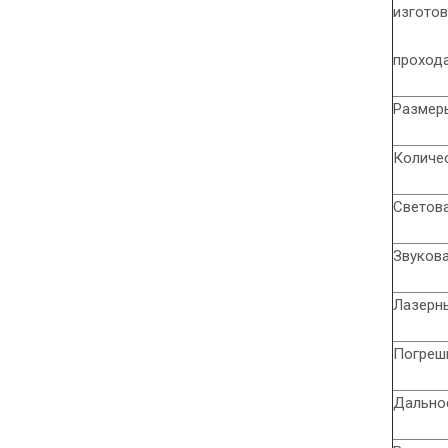
изгото
прохода
Размеры
Количе
Светова
Звукова
Лазерны
Погреш
Дально