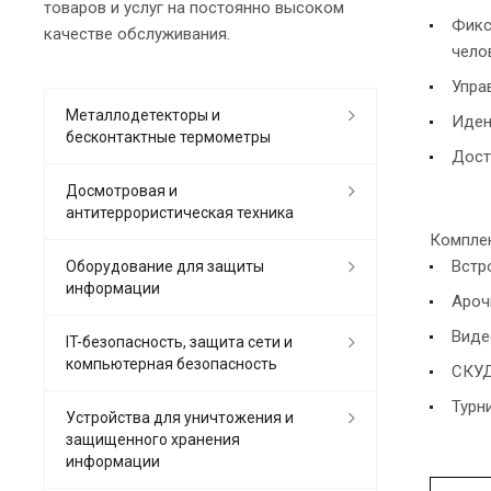
товаров и услуг на постоянно высоком
Фикс
качестве обслуживания.
чело
Упра
Металлодетекторы и
Иден
бесконтактные термометры
Дост
Досмотровая и
антитеррористическая техника
Комплек
Встр
Оборудование для защиты
информации
Ароч
Виде
IT-безопасность, защита сети и
компьютерная безопасность
СКУ
Турн
Устройства для уничтожения и
защищенного хранения
информации