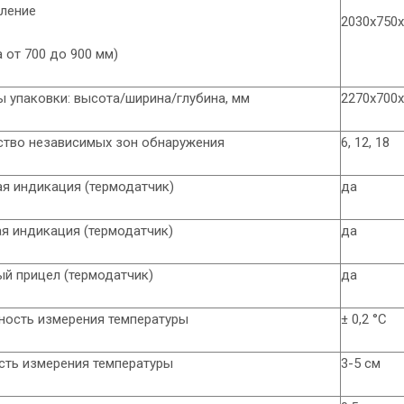
вление
2030х750
 от 700 до 900 мм)
 упаковки: высота/ширина/глубина, мм
2270х700
ство независимых зон обнаружения
6, 12, 18
я индикация (термодатчик)
да
я индикация (термодатчик)
да
й прицел (термодатчик)
да
ность измерения температуры
± 0,2 °C
сть измерения температуры
3-5 см