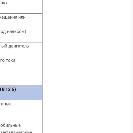
такт
мещения или
под навесом)
ный двигатель
го тока
8|12|6)
абандные
мобильные
 металлические