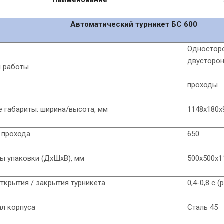
Наименование
Автоматический турникет БС 600
Одностор
двусторо
 работы
проходы
 габариты: ширина/высота, мм
1148х180х
 прохода
650
ы упаковки (ДхШхВ), мм
500х500х1
ткрытия / закрытия турникета
0,4-0,8 с 
ал корпуса
Сталь 45