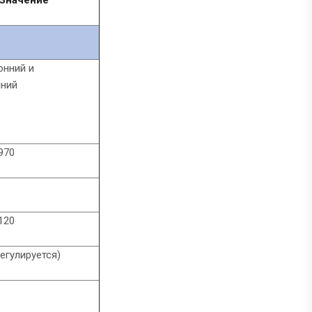
Значение
онний и
нний
970
120
(регулируется)