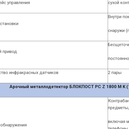
ейс управления
сухой кон
Внутри по
установки
снаружи (
Бесщеточ
й привод
постоянно
ство инфракрасных датчиков
2 пары
Арочный металлодетектор БЛОКПОСТ PC Z 1800 M K (1
Контр
предметы,
включая 
 обнаружения
телефоны,