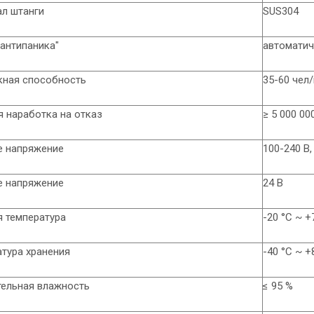
ал штанги
SUS304
антипаника"
автоматич
кная способность
35-60 чел
 наработка на отказ
≥ 5 000 0
е напряжение
100-240 В,
е напряжение
24 В
 температура
-20 °C ~ +
тура хранения
-40 °C ~ +
тельная влажность
≤ 95 %