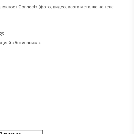
окпост Connect» (фото, видео, карта металла на теле
y;
кцией «Антипаника».