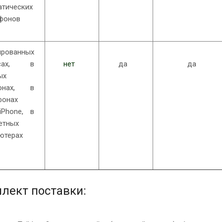
атических
фонов
ированных
усах, в
нет
да
да
ых
фонах, в
фонах
iPhone, в
етных
ютерах
лект поставки: