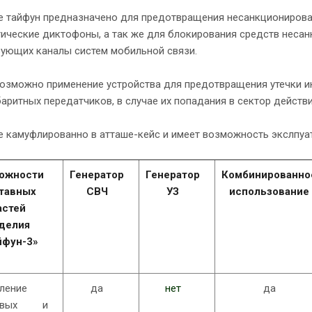
 тайфун предназначено для предотвращения несанкционирова
ические диктофоны, а так же для блокирования средств несан
ующих каналы систем мобильной связи.
возможно применение устройства для предотвращения утечки
аритных передатчиков, в случае их попадания в сектор действи
 камуфлированно в атташе-кейс и имеет возможность экслпуат
ожности
Генератор
Генератор
Комбинированно
тавных
СВЧ
УЗ
использование
астей
делия
йфун-3»
ление
да
нет
да
ровых и