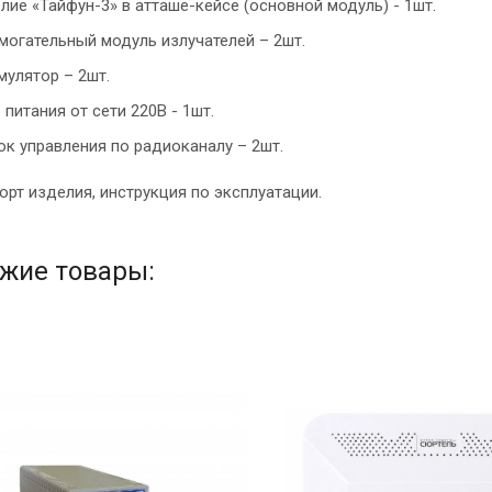
лие «Тайфун-3» в атташе-кейсе (основной модуль) - 1шт.
могательный модуль излучателей – 2шт.
мулятор – 2шт.
 питания от сети 220В - 1шт.
ок управления по радиоканалу – 2шт.
орт изделия, инструкция по эксплуатации.
жие товары: