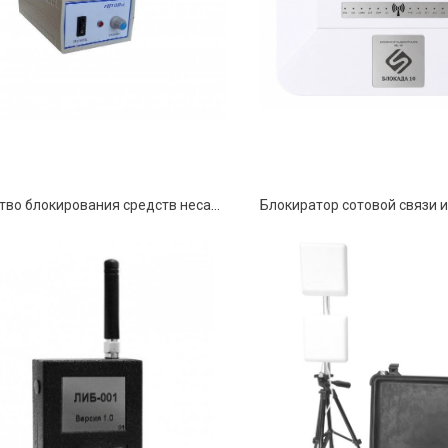
Устройство блокирования средств несанкционированного прослушивания и передачи данных стандарта 4G серии « Ритон-5»