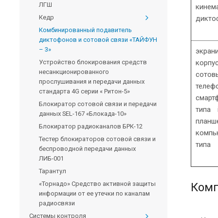
ЛГШ
кинем
Кедр
дикто
Комбинированный подавитель
диктофонов и сотовой связи «ТАЙФУН
– 3»
экран
Устройство блокирования средств
корп
несанкционированного
сотов
прослушивания и передачи данных
теле
стандарта 4G серии « Ритон-5»
смарт
Блокиратор сотовой связи и передачи
типа 
данных SEL-167 «Блокада-10»
планш
Блокиратор радиоканалов БРК-12
компь
Тестер блокираторов сотовой связи и
типа
беспроводной передачи данных
ЛИБ-001
Тарантул
«Торнадо» Средство активной защиты
Комп
информации от ее утечки по каналам
радиосвязи
Системы контроля