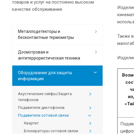
товаров и услуг на постоянно высоком
Изделие
качестве обслуживания.
кинемат
использ
Металлодетекторы и
Также 
бесконтактные термометры
малогаб
Досмотровая и
Изделие
антитеррористическая техника
Оборудование для защиты
Возм
информации
сос
ч
Акустические сейфы/Защита
из
телефонов
«Та
Подавители диктофонов
Подавители сотовой связи
Квартет
Подав
циф
Блокираторы сотовой связи