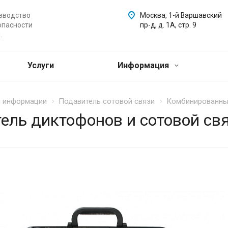
зводство
Москва, 1-й Варшавский
опасности
пр-д, д. 1А, стр. 9
.
Услуги
Информация
ы информации
Подавитель сотовой связи
Комбинированный
ль диктофонов и сотовой св