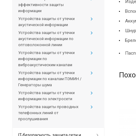
Изде
эффективности защиты
Вспо
информации
Устройства защиты от утечки
Акку
акустической информации
Шнур
Устройства защиты от утечки
акустической информации по
Брел
оптоволоконной линии
Устройства защиты от утечки
Пасп
информации по
виброакустическим каналам
Устройства защиты от утечки
Похо
информации по каналам ПЭМИН /
Генераторы шума
Устройства защиты от утечки
информации по электросети
Устройства защиты проводных
телефонных линий от
прослушивания
IT-безопасность, защита сети и