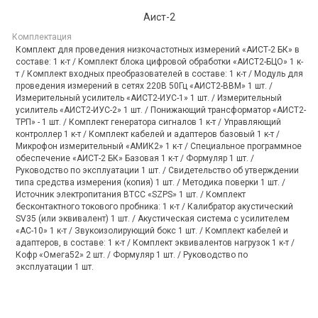
Аист-2
Комплектация
Комплект для проведения низкочастотных измерений «АИСТ-2 БК» в
составе: 1 к-т / Комплект блока цифровой обработки «АИСТ2-БЦО» 1 к-
т / Комплект входных преобразователей в составе: 1 к-т / Модуль для
проведения измерений в сетях 220В 50Гц «АИСТ2-ВВМ» 1 шт. /
Измерительный усилитель «АИСТ2-ИУС-1» 1 шт. / Измерительный
усилитель «АИСТ2-ИУС-2» 1 шт. / Понижающий трансформатор «АИСТ2-
ТРП» - 1 шт. / Комплект генератора сигналов 1 к-т / Управляющий
контроллер 1 к-т / Комплект кабелей и адаптеров базовый 1 к-т /
Микрофон измерительный «АМИК2» 1 к-т / Специальное программное
обеспечение «АИСТ-2 БК» Базовая 1 к-т / Формуляр 1 шт. /
Руководство по эксплуатации 1 шт. / Свидетельство об утверждении
типа средства измерения (копия) 1 шт. / Методика поверки 1 шт. /
Источник электропитания ВТСС «SZPS» 1 шт. / Комплект
бесконтактного токового пробника: 1 к-т / Калибратор акустический
SV35 (или эквивалент) 1 шт. / Акустическая система с усилителем
«АС-10» 1 к-т / Звукоизолирующий бокс 1 шт. / Комплект кабелей и
адаптеров, в составе: 1 к-т / Комплект эквивалентов нагрузок 1 к-т /
Кофр «Омега52» 2 шт. / Формуляр 1 шт. / Руководство по
эксплуатации 1 шт.