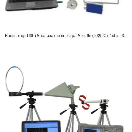
Навигатор-П3Г (Анализатор спектра Aeroflex 2399C), 1кГц - 3,0ГГц