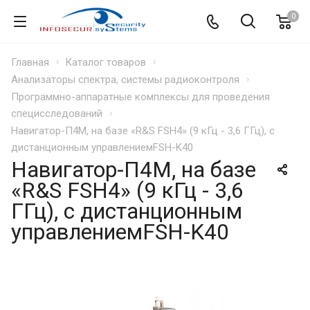
0
Главная
Каталог товаров
Анализаторы спектра, системы радиоконтроля
Программно-аппаратные комплексы для проведения
специсследований
Навигатор-П4М, на базе «R&S FSH4» (9 кГц - 3,6 ГГц), с
дистанционным управлениемFSH-K40
Навигатор-П4М, на базе
«R&S FSH4» (9 кГц - 3,6
ГГц), с дистанционным
управлениемFSH-K40