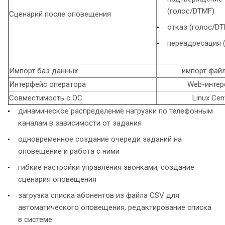
(голос/DTMF)
Сценарий после оповещения
отказ (голос/DT
переадресация 
Импорт баз данных
импорт фай
Интерфейс оператора
Web-интер
Совместимость с ОС
Linux Ce
динамическое распределение нагрузки по телефонным
каналам в зависимости от задания
одновременное создание очереди заданий на
оповещение и работа с ними
гибкие настройки управления звонками, создание
сценария оповещения
загрузка списка абонентов из файла CSV для
автоматического оповещения, редактирование списка
в системе