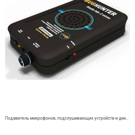
Подавитель микрофонов, подслушивающих устройств и диктофонов "BugHunter DAudio bda-2 Voices"