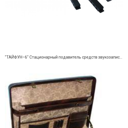
"ТАЙФУН–6" Стационарный подавитель средств звукозаписи и подслушивающих устройств