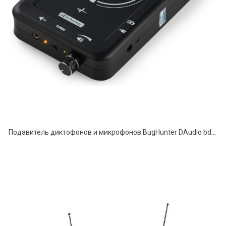
Подавитель диктофонов и микрофонов BugHunter DAudio bda-2 Ultrasonic