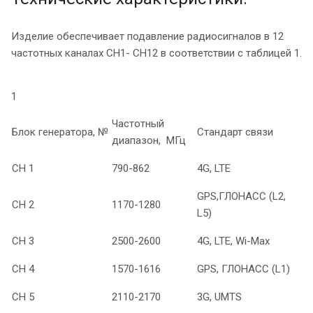
Изделие обеспечивает подавление радиосигналов в 12
частотных каналах СН1- СН12 в соответствии с таблицей 1.
Табли
1
Частотный
Блок генератора, №
Стандарт связи
диапазон, МГц
СН 1
790-862
4G, LTE
GPS,ГЛОНАСС (L2,
СН 2
1170-1280
L5)
СН 3
2500-2600
4G, LTE, Wi-Max
СН 4
1570-1616
GPS, ГЛОНАСС (L1)
СН 5
2110-2170
3G, UMTS