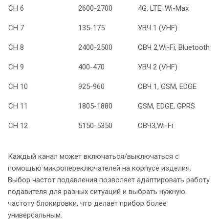
СН 6
2600-2700
4G, LTE, Wi-Max
СН 7
135-175
УВЧ 1 (VHF)
СН 8
2400-2500
СВЧ 2,Wi-Fi, Bluetooth
СН 9
400-470
УВЧ 2 (VHF)
СН 10
925-960
СВЧ 1, GSM, EDGE
СН 11
1805-1880
GSM, EDGE, GPRS
СН 12
5150-5350
СВЧ3,Wi-Fi
Каждый канал может включаться/выключаться с
помощью микропереключателей на корпусе изделия.
Выбор частот подавления позволяет адаптировать работу
подавителя для разных ситуаций и выбрать нужную
частоту блокировки, что делает прибор более
универсальным.