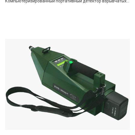
Компьютеризированный портативный детектор взрывчатых веществ "МО-2М"