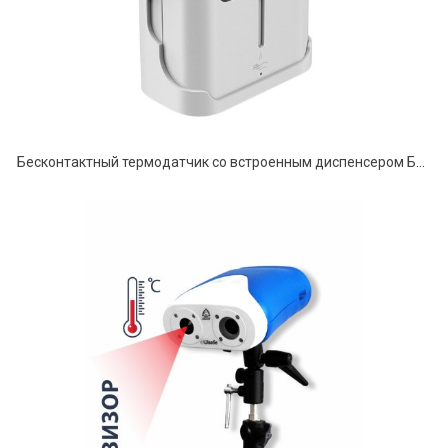
Бесконтактный термодатчик со встроенным диспенсером БЛОКПОСТ ТДК-01