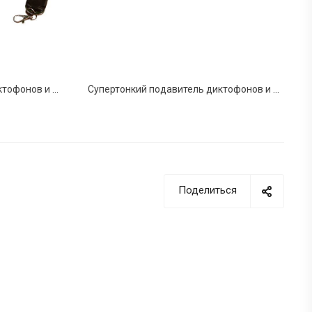
Потолочный подавитель диктофонов и микрофонов SEL-324A «Спикер»
Супертонкий подавитель диктофонов и микрофонов SEL-324V «Веер»
Поделиться