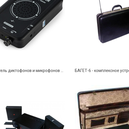
Подавитель диктофонов и микрофонов BugHunter DAudio bda-2 Ultrasonic