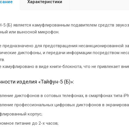
сание
Характеристики
5 (Б) является камуфлированным подавителем средств звуко
ный или выносной микрофон.
 предназначено для предотвращения несанкционированной за
тические диктофоны, и передачи информации посредством не
тв.
 камуфлировано в виде книги-блокнота, что не привлекает вни
ности изделия «Тайфун-5 (Б)»:
вление диктофонов в сотовых телефонах, в смартфонах типа iPh
вление профессиональных цифровых диктофонов в экранирова
флированный корпус;
номное питание до 2-х часов;