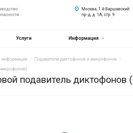
зводство
Москва, 1-й Варшавский
опасности
пр-д, д. 1А, стр. 9
.
Услуги
Информация
ы информации
Подавители диктофонов и микрофонов
(микрофонов)
ковой подавитель диктофонов 