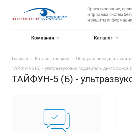
Проектирование, прои
и продажа систем без
и защиты информации
Компания
Каталог
Главная
Каталог товаров
Оборудование для защит
ТАЙФУН-5 (Б) - ультразвуковой подавитель диктофонов 
ТАЙФУН-5 (Б) - ультразву