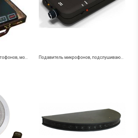
«ТАЙФУН» - подавитель диктофонов, мобильный
Подавитель микрофонов, подслушивающих устройств и диктофонов "BugHunter DAudio bda-2 Voices"