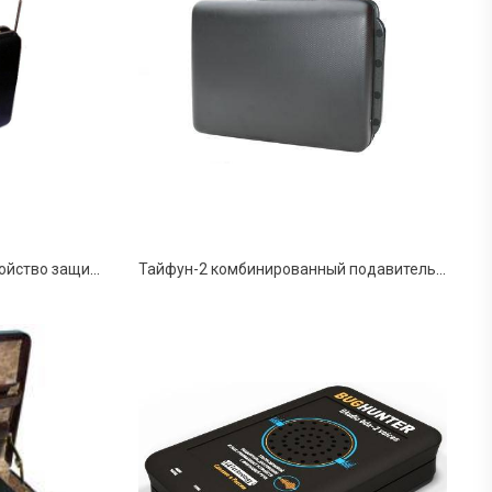
БАГЕТ-6 - комплексное устройство защиты
Тайфун-2 комбинированный подавитель радиоэлектронных устройств (микрофонов и диктофонов)