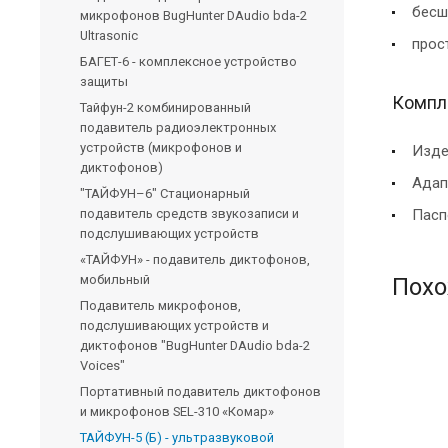
бесш
микрофонов BugHunter DAudio bda-2
Ultrasonic
прос
БАГЕТ-6 - комплексное устройство
защиты
Компле
Тайфун-2 комбинированный
подавитель радиоэлектронных
устройств (микрофонов и
Изде
диктофонов)
Адап
"ТАЙФУН–6" Стационарный
подавитель средств звукозаписи и
Пасп
подслушивающих устройств
«ТАЙФУН» - подавитель диктофонов,
мобильный
Похо
Подавитель микрофонов,
подслушивающих устройств и
диктофонов "BugHunter DAudio bda-2
Voices"
Портативный подавитель диктофонов
и микрофонов SEL-310 «Комар»
ТАЙФУН-5 (Б) - ультразвуковой