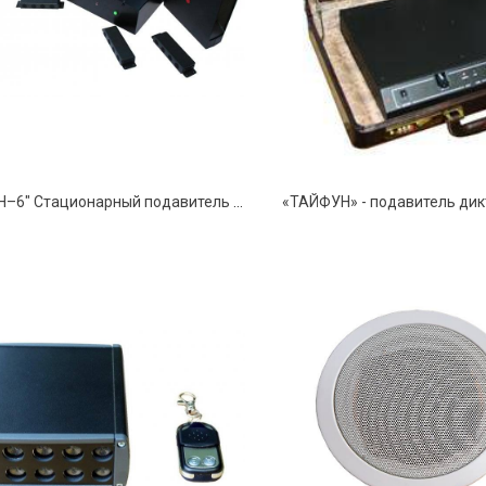
"ТАЙФУН–6" Стационарный подавитель средств звукозаписи и подслушивающих устройств