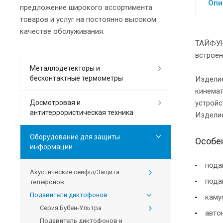
Опи
предложение широкого ассортимента
товаров и услуг на постоянно высоком
качестве обслуживания.
ТАЙФУН-
встроен
Металлодетекторы и
бесконтактные термометры
Изделие
кинема
Досмотровая и
устройс
антитеррористическая техника
Изделие
Оборудование для защиты
Особен
информации
пода
Акустические сейфы/Защита
пода
телефонов
Подавители диктофонов
каму
Серия Бубен-Ультра
авто
Подавитель диктофонов и