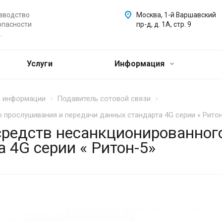
зводство
Москва, 1-й Варшавский
опасности
пр-д, д. 1А, стр. 9
.
Услуги
Информация
ы информации
Подавитель сотовой связи
 прослушивания и передачи данных стандарта 4G серии « Ритон
средств несанкционированног
 4G серии « Ритон-5»