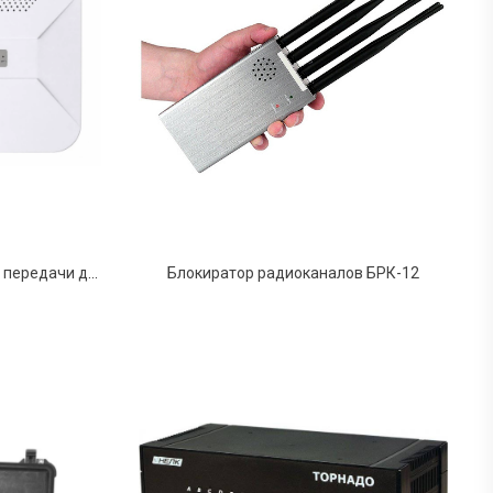
Блокиратор сотовой связи и передачи данных SEL-167 «Блокада-10»
Блокиратор радиоканалов БРК-12