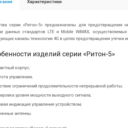
сание
Характеристики
ства серии «Ритон-5» предназначены для предотвращения н
чи данных стандартов LTE и Mobile WiMAX, осуществляемы
ующих каналы технологии 4G в целях предотвращения утечки и
обенности изделий серии «Ритон-5»
актный корпус;
тота управления;
тствие ограничений продолжительности непрерывной работы;
лировка уровня мощности выходного сигнала;
овая индикация управления устройством;
оенные антенны.