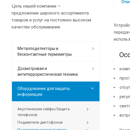
Опи
Цель нашей компании —
предложение широкого ассортимента
товаров и услуг на постоянно высоком
Устрой
качестве обслуживания.
переда
использ
Металлодетекторы и
Ос
бесконтактные термометры
Досмотровая и
комп
антитеррористическая техника
прос
отсу
Оборудование для защиты
информации
регу
свет
Акустические сейфы/Защита
телефонов
встр
Подавители диктофонов
Подавители сотовой связи