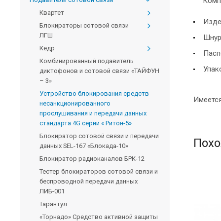
Комп
Квартет
Изде
Блокираторы сотовой связи
ЛГШ
Шнур
Кедр
Пасп
Комбинированный подавитель
Упак
диктофонов и сотовой связи «ТАЙФУН
– 3»
Устройство блокирования средств
Имеется
несанкционированного
прослушивания и передачи данных
стандарта 4G серии « Ритон-5»
Блокиратор сотовой связи и передачи
Похо
данных SEL-167 «Блокада-10»
Блокиратор радиоканалов БРК-12
Тестер блокираторов сотовой связи и
беспроводной передачи данных
ЛИБ-001
Тарантул
«Торнадо» Средство активной защиты