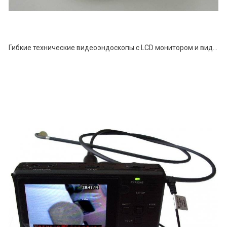
Гибкие технические видеоэндоскопы с LCD монитором и видеорегистратором серии ВСР