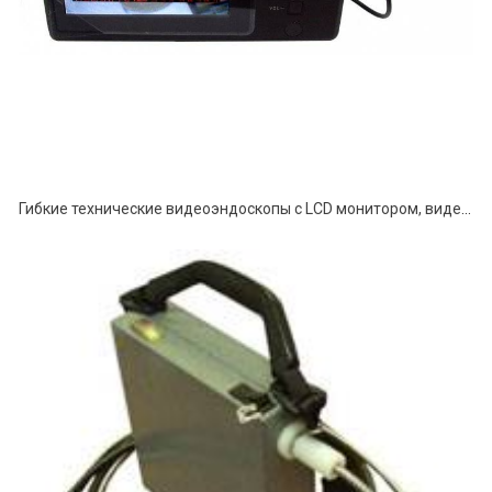
Гибкие технические видеоэндоскопы с LCD монитором, видеорегистратором и автономным питанием серии ВСР-А