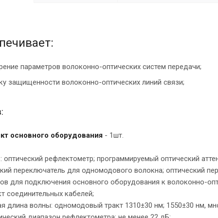
печивает:
рение параметров волоконно-оптических систем передачи;
ку защищенности волоконно-оптических линий связи;
:
кт основного оборудования
- 1шт.
в: оптический рефлектометр; программируемый оптический атте
кий переключатель для одномодового волокна; оптический пе
ов для подключения основного оборудования к волоконно-опт
т соединительных кабелей;
ая длина волны: одномодовый тракт 1310±30 нм; 1550±30 нм, мн
ический диапазон рефлектометра: не менее 22 дБ;