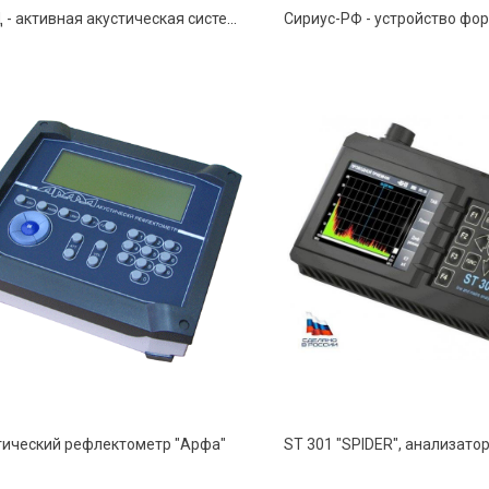
Волна-Д - активная акустическая система
тический рефлектометр "Арфа"