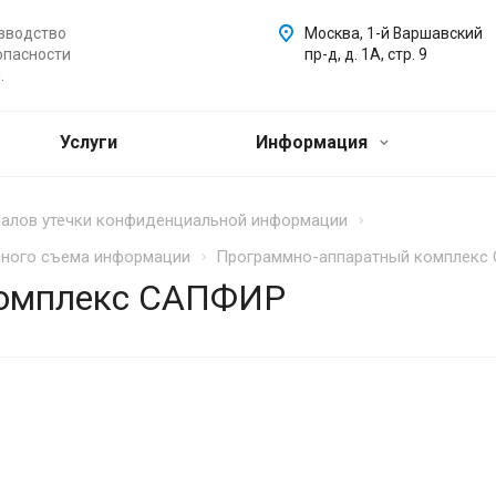
зводство
Москва, 1-й Варшавский
опасности
пр-д, д. 1А, стр. 9
.
Услуги
Информация
налов утечки конфиденциальной информации
сного съема информации
Программно-аппаратный комплек
комплекс САПФИР