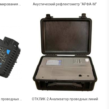
Сириус-РФ - устройство формирования сигналов
Акустический рефлектометр "АРФА-М"
ST 301 "SPIDER", анализатор проводных линий
ОТКЛИК-2 Анализатор проводных линий