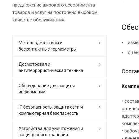
предложение широкого ассортимента
товаров и услуг на постоянно высоком
качестве обслуживания.
Обес
изме
Металлодетекторы и
бесконтактные термометры
оцен
Досмотровая и
антитеррористическая техника
Состав
Оборудование для защиты
Компле
информации
• соста
IT-безопасность, защита сети и
оптичес
компьютерная безопасность
адаптер
комплек
Устройства для уничтожения и
• рабоч
защищенного хранения
• динам