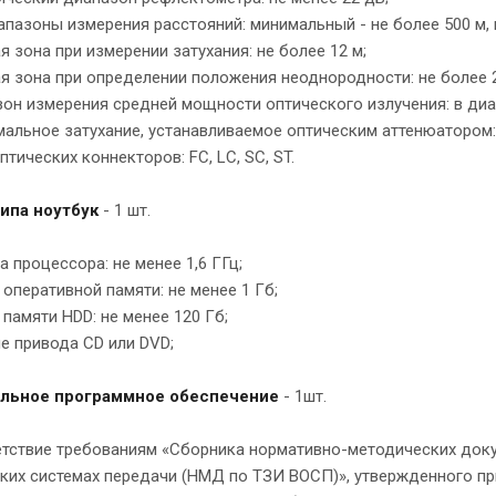
апазоны измерения расстояний: минимальный - не более 500 м, 
ая зона при измерении затухания: не более 12 м;
ая зона при определении положения неоднородности: не более 2
зон измерения средней мощности оптического излучения: в диап
мальное затухание, устанавливаемое оптическим аттенюатором: 
птических коннекторов: FC, LC, SC, ST.
ипа ноутбук
- 1 шт.
та процессора: не менее 1,6 ГГц;
 оперативной памяти: не менее 1 Гб;
 памяти HDD: не менее 120 Гб;
ие привода CD или DVD;
льное программное обеспечение
- 1шт.
етствие требованиям «Сборника нормативно-методических док
ких системах передачи (НМД по ТЗИ ВОСП)», утвержденного при