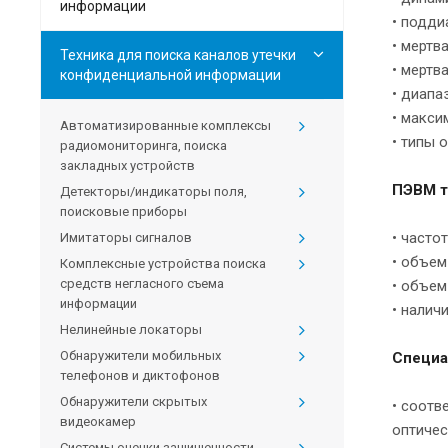
информации
• подди
• мертв
Техника для поиска каналов утечки
• мертв
конфиденциальной информации
• диапа
• макси
Автоматизированные комплексы
• типы о
радиомониторинга, поиска
закладных устройств
ПЭВМ т
Детекторы/индикаторы поля,
поисковые приборы
• часто
Имитаторы сигналов
• объем
Комплексные устройства поиска
средств негласного съема
• объем
информации
• налич
Нелинейные локаторы
Обнаружители мобильных
Специа
телефонов и диктофонов
Обнаружители скрытых
• соотв
видеокамер
оптичес
Системы оценки защищенности