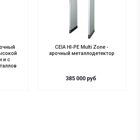
рочный
CEIA HI-PE Multi Zone -
ысокой
арочный металлодетектор
 и с
таллов
385 000
руб