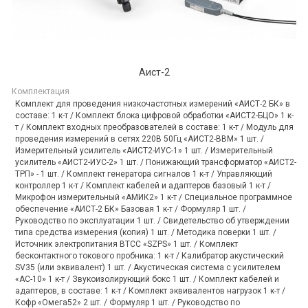
Аист-2
Комплектация
Комплект для проведения низкочастотных измерений «АИСТ-2 БК» в
составе: 1 к-т / Комплект блока цифровой обработки «АИСТ2-БЦО» 1 к-
т / Комплект входных преобразователей в составе: 1 к-т / Модуль для
проведения измерений в сетях 220В 50Гц «АИСТ2-ВВМ» 1 шт. /
Измерительный усилитель «АИСТ2-ИУС-1» 1 шт. / Измерительный
усилитель «АИСТ2-ИУС-2» 1 шт. / Понижающий трансформатор «АИСТ2-
ТРП» - 1 шт. / Комплект генератора сигналов 1 к-т / Управляющий
контроллер 1 к-т / Комплект кабелей и адаптеров базовый 1 к-т /
Микрофон измерительный «АМИК2» 1 к-т / Специальное программное
обеспечение «АИСТ-2 БК» Базовая 1 к-т / Формуляр 1 шт. /
Руководство по эксплуатации 1 шт. / Свидетельство об утверждении
типа средства измерения (копия) 1 шт. / Методика поверки 1 шт. /
Источник электропитания ВТСС «SZPS» 1 шт. / Комплект
бесконтактного токового пробника: 1 к-т / Калибратор акустический
SV35 (или эквивалент) 1 шт. / Акустическая система с усилителем
«АС-10» 1 к-т / Звукоизолирующий бокс 1 шт. / Комплект кабелей и
адаптеров, в составе: 1 к-т / Комплект эквивалентов нагрузок 1 к-т /
Кофр «Омега52» 2 шт. / Формуляр 1 шт. / Руководство по