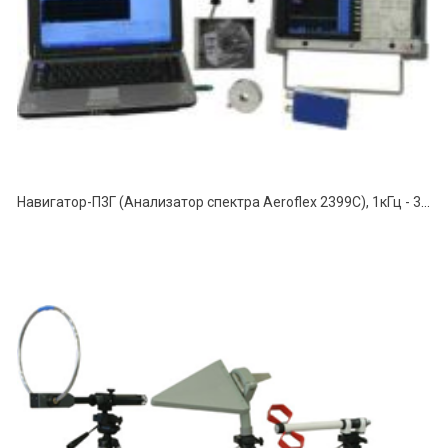
Навигатор-П3Г (Анализатор спектра Aeroflex 2399C), 1кГц - 3,0ГГц