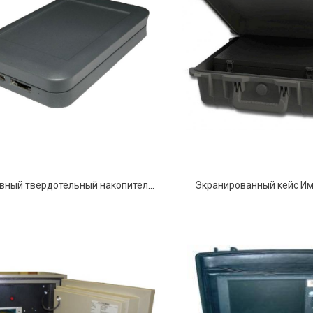
Портативный твердотельный накопитель информации "АБС ESSD"
Экранированный кейс И