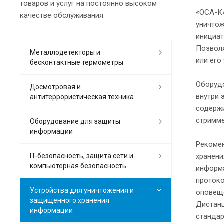
товаров и услуг на постоянно высоком
«ОСА-К»
качестве обслуживания.
уничтож
инициат
Позволя
Металлодетекторы и
или его
бесконтактные термометры
Оборудо
Досмотровая и
внутри 
антитеррористическая техника
содержи
стримме
Оборудование для защиты
информации
Рекомен
IT-безопасность, защита сети и
хранени
компьютерная безопасность
информа
протоко
Устройства для уничтожения и
оповеще
защищенного хранения
Дистанц
информации
стандар