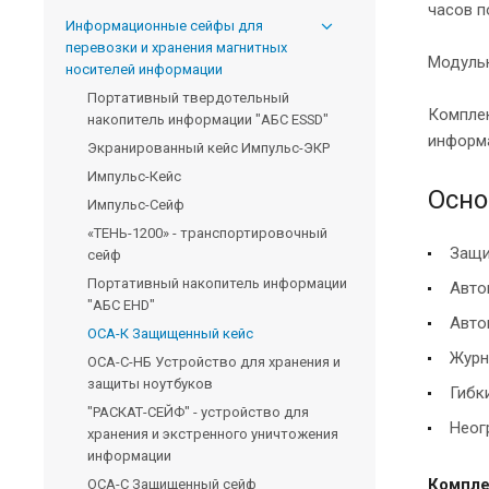
часов п
Информационные сейфы для
перевозки и хранения магнитных
Модульн
носителей информации
Портативный твердотельный
Комплек
накопитель информации "АБС ESSD"
информ
Экранированный кейс Импульс-ЭКР
Импульс-Кейс
Осно
Импульс-Сейф
«ТЕНЬ-1200» - транспортировочный
Защи
сейф
Портативный накопитель информации
Авто
"АБС EHD"
Авто
ОСА-К Защищенный кейс
Журн
ОСА-С-НБ Устройство для хранения и
защиты ноутбуков
Гибк
"РАСКАТ-СЕЙФ" - устройство для
Неог
хранения и экстренного уничтожения
информации
Компле
ОСА-С Защищенный сейф