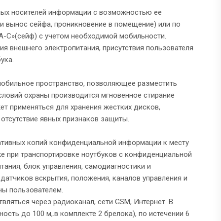
тных носителей информации с возможностью ее
и вынос сейфа, проникновение в помещение) или по
А-С»(сейф) с учетом необходимой мобильности.
ия внешнего электропитания, присутствия пользователя
ука.
 мобильное пространство, позволяющее разместить
условий охраны производится мгновенное стирание
т применяться для хранения жестких дисков,
 отсутствие явных признаков защиты.
ативных копий конфиденциальной информации к месту
же при транспортировке ноутбуков с конфиденциальной
тания, блок управления, самодиагностики и
датчиков вскрытия, положения, каналов управления и
ны пользователем.
ляться через радиоканал, сети GSM, Интернет. В
сть до 100 м,.в комплекте 2 брелока), по истечении 6