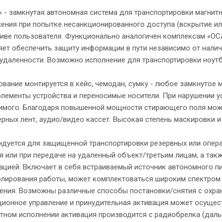
 - замкнутая автономная система для транспортировки магни
ения при попытке несанкционированного доступа (вскрытие ил
иве пользователя. Функционально аналогичен комплексам «ОС
ет обеспечить защиту информации в пути независимо от налич
 удаленности. Возможно исполнение для транспортировки ноутб
вание монтируется в кейс, чемодан, сумку - любое замкнутое
элементы устройства и переносимые носители. При нарушении 
мого. Благодаря повышенной мощности стирающего поля може
рных лент, аудио/видео кассет. Высокая степень маскировки и
дуется для защищенной транспортировки резервных или опер
я или при передаче на удаленный объект/третьим лицам, а так
цией. Включает в себя встраиваемый источник автономного пи
лирования работы, может комплектоваться широким спектром 
ния. Возможны различные способы постановки/снятия с охра
ионное управление и принудительная активация может осуществ
тном исполнении активация производится с радиобрелка (дально