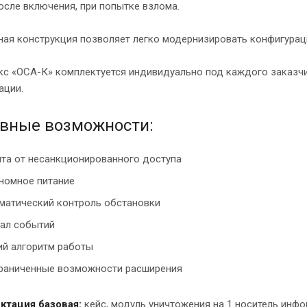
осле включения, при попытке взлома.
ая конструкция позволяет легко модернизировать конфигураци
с «ОСА-К» комплектуется индивидуально под каждого заказчик
ации.
вные возможности:
та от несанкционированного доступа
номное питание
матический контроль обстановки
ал событий
ий алгоритм работы
раниченные возможности расширения
ктация базовая:
кейс, модуль уничтожения на 1 носитель инфо