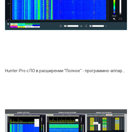
Hunter-Pro с ПО в расширении "Полное" - программно-аппаратный комплекс поиска устройств негласного съёма информации