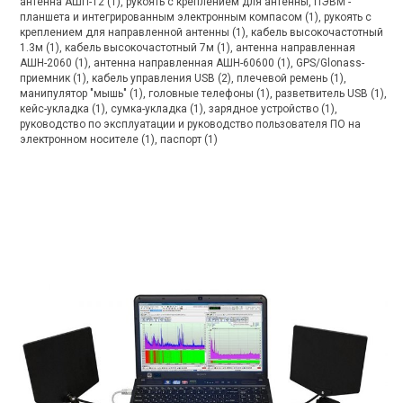
антенна АШП-12 (1), рукоять с креплением для антенны, ПЭВМ -
планшета и интегрированным электронным компасом (1), рукоять с
креплением для направленной антенны (1), кабель высокочастотный
1.3м (1), кабель высокочастотный 7м (1), антенна направленная
АШН-2060 (1), антенна направленная АШН-60600 (1), GPS/Glonass-
приемник (1), кабель управления USB (2), плечевой ремень (1),
манипулятор "мышь" (1), головные телефоны (1), разветвитель USB (1),
кейс-укладка (1), сумка-укладка (1), зарядное устройство (1),
руководство по эксплуатации и руководство пользователя ПО на
электронном носителе (1), паспорт (1)