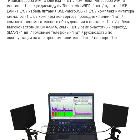
"RadioInspectorWiFi" с ключом - 1 шт. / комплект "RInspectorWiFi" в
составе - 1 шт. / радиомодуль "RInspectorWiFi" - 1 шт. / адаптер USB-
LAN - 1 шт. / кабель питания USB-microUSB - 1 шт. / комплект имитатора
сигналов - 1 шт. / комплект конвертора проводных линий - 1 шт. /
комплект вспомогательного оборудования в составе - 1шт. / кабель
высокочастотный SMA-SMA, 20м - 1 шт. / радиочастотный переход
SMA-N - 1 шт. / головные телефоны - 1 шт. / руководство по
эксплуатации на электронном носителе - 1 шт. / паспорт - 1 шт.