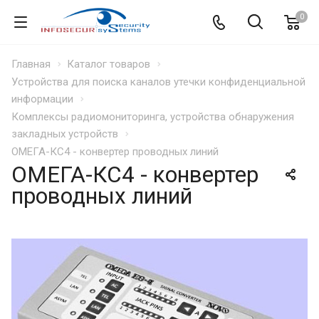
0
Главная
Каталог товаров
Устройства для поиска каналов утечки конфиденциальной
информации
Комплексы радиомониторинга, устройства обнаружения
закладных устройств
ОМЕГА-КС4 - конвертер проводных линий
ОМЕГА-КС4 - конвертер
проводных линий