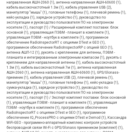
направленная АШН-2060 (1), антенна направленная АШН-60600 (1),
кабель высокочастотный 1.3м (1), кабель управления USB (2),
манипулятор "мышь" (1), головные телефоны (1), плечевой ремень (1),
кейс-укладка (1), зарядное устройство (1), руководство по
эксплуатации и руководство пользователя ПО на электронном
носителе (1), паспорт (1) / Расширенный комплект поставки: блок
основной (1), управляющая ПЭВМ - планшет в комплекте (1),
управляющая ПЭВМ - ноутбук в комплекте (1), программное
обеспечение RadioInspectorRT с опциями DTest и GEO (1),
программное обеспечение RadioInspectorRP с опцией GEO (1),
антенна АШП-12 (1), рукоять с креплением для антенны, ПЭВМ -
планшета и интегрированным электронным компасом (1), рукоять с
креплением для направленной антенны (1), кабель высокочастотный
1.3м (1), кабель высокочастотный 7м (1), антенна направленная
АШН-2060 (1), антенна направленная АШН-60600 (1), GPS/Glonass-
приемник (1), кабель управления USB (2), плечевой ремень (1),
манипулятор "мышь" (1), головные телефоны (1), кейс-укладка (1),
сумка-укладка (1), зарядное устройство (1), руководство по
эксплуатации и руководство пользователя ПО на электронном
носителе (1), паспорт (1) / Эксперт комплект поставки: блок основной
(1), управляющая ПЭВМ - планшет в комплекте (1), управляющая
ПЭВМ - ноутбук в комплекте (1), программное обеспечение
RadioInspectorRT с опциями DTest и GEO (1), программное
обеспечение IQ_ProcessPRO с опциями DTest и Demod (1), Кассандра
WiFi-GEO - программно-аппаратный комплекс контроля устройств
беспроводной связи Wi-Fi с GPS/Glonass приемником (комплект) (1),