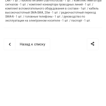
LAN - 1 шт. / кабель питания USB-microUSB - 1 шт. / комплект имитатора
сигналов - 1 шт. / комплект конвертора проводных линий - 1 шт. /
комплект вспомогательного оборудования в составе - 1шт. / кабель
высокочастотный SMA-SMA, 20м - 1 шт. / радиочастотный переход
SMA-N - 1 шт. / головные телефоны - 1 шт. / руководство по
эксплуатации на электронном носителе - 1 шт. / паспорт - 1 шт.
Назад к списку