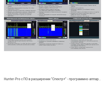
Hunter-Pro с ПО в расширении "Спектр+" - программно-аппаратный комплекс поиска устройств негласного съёма информации