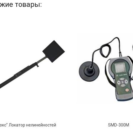
жие товары:
юкс" Локатор нелинейностей
SMD-300М