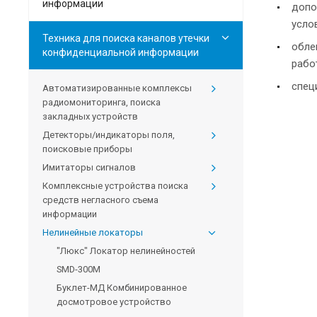
информации
допо
усло
Техника для поиска каналов утечки
обле
конфиденциальной информации
рабо
спец
Автоматизированные комплексы
радиомониторинга, поиска
закладных устройств
Детекторы/индикаторы поля,
поисковые приборы
Имитаторы сигналов
Комплексные устройства поиска
средств негласного съема
информации
Нелинейные локаторы
"Люкс" Локатор нелинейностей
SMD-300М
Буклет-МД Комбинированное
досмотровое устройство