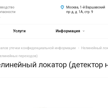
зводство
Москва, 1-й Варшавский
опасности
пр-д, д. 1А, стр. 9
.
Услуги
Информация
налов утечки конфиденциальной информации
Нелинейный ло
елинейных переходов)
линейный локатор (детектор 