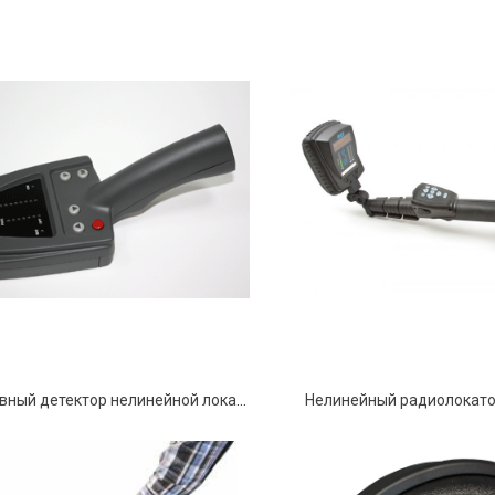
Портативный детектор нелинейной локации «БУКЛЕТ-2»
Нелинейный радиолокато