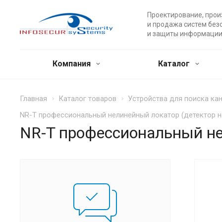
Проектирование, прои
и продажа систем без
и защиты информации
Компания
Каталог
Главная
Каталог товаров
Устройства для поиска ка
NR-T профессиональный нелинейный локатор (детектор н
NR-T профессиональный не