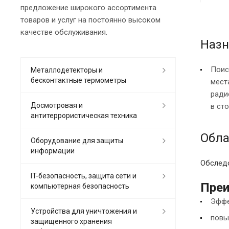
предложение широкого ассортимента
товаров и услуг на постоянно высоком
качестве обслуживания.
Назн
Поис
Металлодетекторы и
бесконтактные термометры
мест
ради
Досмотровая и
в ст
антитеррористическая техника
Обла
Оборудование для защиты
информации
Обследо
IT-безопасность, защита сети и
Преи
компьютерная безопасность
Эффе
Устройства для уничтожения и
повы
защищенного хранения