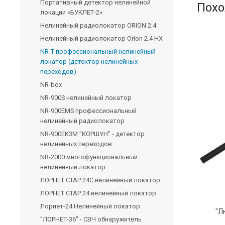
Портативный детектор нелинейной
Похо
локации «БУКЛЕТ-2»
Нелинейный радиолокатор ORION 2.4
Нелинейный радиолокатор Orion 2.4 HX
NR-T профессиональный нелинейный
локатор (детектор нелинейных
переходов)
NR-box
NR-900S нелинейный локатор
NR-900EMS профессиональный
нелинейный радиолокатор
NR-900EK3М "КОРШУН" - детектор
нелинейных переходов
NR-2000 многофункциональный
нелинейный локатор
ЛОРНЕТ СТАР 24С нелинейный локатор
ЛОРНЕТ СТАР 24 нелинейный локатор
Лорнет-24 Нелинейный локатор
"Л
"ЛОРНЕТ-36" - СВЧ обнаружитель