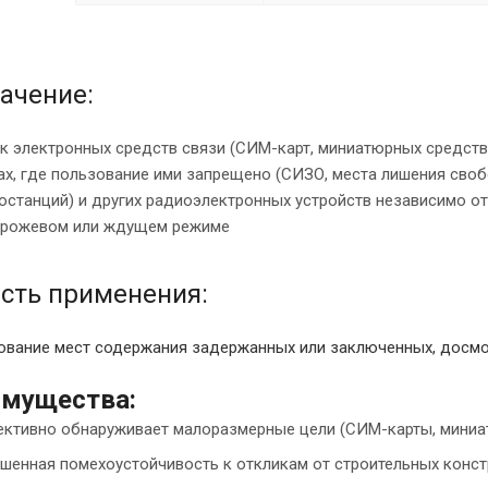
ачение:
к электронных средств связи (СИМ-карт, миниатюрных средств 
ах, где пользование ими запрещено (СИЗО, места лишения своб
останций) и других радиоэлектронных устройств независимо о
орожевом или ждущем режиме
сть применения:
вание мест содержания задержанных или заключенных, досмо
мущества:
ктивно обнаруживает малоразмерные цели (СИМ-карты, миниа
шенная помехоустойчивость к откликам от строительных конст