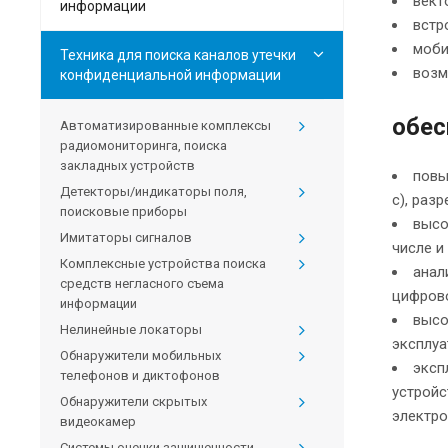
вект
информации
встр
моби
Техника для поиска каналов утечки
возм
конфиденциальной информации
обес
Автоматизированные комплексы
радиомониторинга, поиска
закладных устройств
повы
Детекторы/индикаторы поля,
с), раз
поисковые приборы
высо
Имитаторы сигналов
числе и
Комплексные устройства поиска
анал
средств негласного съема
цифрово
информации
высо
Нелинейные локаторы
эксплуа
Обнаружители мобильных
эксп
телефонов и диктофонов
устройс
Обнаружители скрытых
электро
видеокамер
Системы оценки защищенности