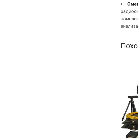
Оме
радиоси
комплек
анализа
Похо