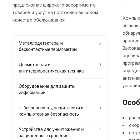
предложение широкого ассортимента
товаров и услуг на постоянно высоком
Компью
качестве обслуживания.
решения
обнаруж
проводн
Металлодетекторы и
Высокая
бесконтактные термометры
оценива
програм
Досмотровая и
определ
антитеррористическая техника
антенна
условия
Оборудование для защиты
информации
Особ
IT-безопасность, защита сети и
компьютерная безопасность
расш
скор
Устройства для уничтожения и
встр
защищенного хранения