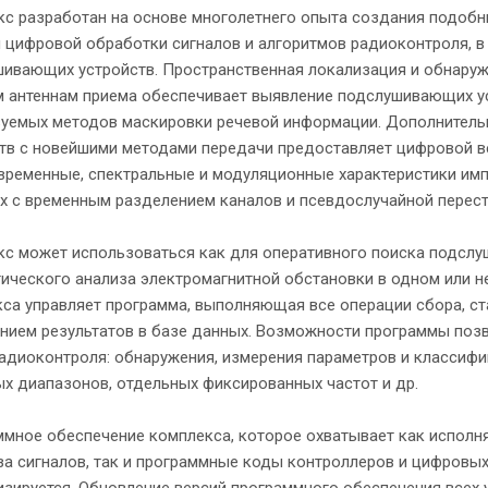
с разработан на основе многолетнего опыта создания подобн
 цифровой обработки сигналов и алгоритмов радиоконтроля, в
ивающих устройств. Пространственная локализация и обнаруже
 антеннам приема обеспечивает выявление подслушивающих у
зуемых методов маскировки речевой информации. Дополнител
тв с новейшими методами передачи предоставляет цифровой ве
временные, спектральные и модуляционные характеристики имп
х с временным разделением каналов и псевдослучайной перест
с может использоваться как для оперативного поиска подслуш
ического анализа электромагнитной обстановки в одном или 
са управляет программа, выполняющая все операции сбора, с
нием результатов в базе данных. Возможности программы поз
адиоконтроля: обнаружения, измерения параметров и классифи
х диапазонов, отдельных фиксированных частот и др.
мное обеспечение комплекса, которое охватывает как исполн
за сигналов, так и программные коды контроллеров и цифровых