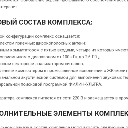
зируется. Обновление версий программного обеспечения всех 
нтеренет.
ОВЫЙ СОСТАВ КОМПЛЕКСА:
ой конфигурации комплекс оснащается:
лектом приемных широкополосных антенн;
нным коммутатором с пятью входами, четыре из которых имею
оприемником с диапазоном от 100 кГц до 2.6 ГГц;
овым векторным анализатором сигналов;
оенным компьютером в промышленном исполнении с ЖК-монит
канальной акустической системой для выполнения звуковых т
ерсальной поисковой программой ФИЛИН-УЛЬТРА.
аратура комплекса питается от сети 220 В и размещается в про
ОЛНИТЕЛЬНЫЕ ЭЛЕМЕНТЫ КОМПЛЕК
льному заказу в состав комплекса могут входить следующие д