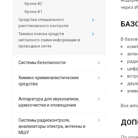
модерни
Крона А2
через И
Крона А1
Средства специального
БАЗ
рентгеновского контроля
Техника поиска средств
В базов
негласного съема информации в
проводных сетях
комп
анте
ради
Системы безопасности
цифр
встр
Химико-криминалистические
двух
средства
унив
Аппаратура для звукозаписи,
шумоочистки и оповещения
Вся апп
Системы радиоконтроля,
ДОП
анализаторы спектра, антенны и
МШУ
По отде