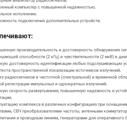
орный анализатор радиосигналов;
оенный компьютер с повышенной надежностью;
льное исполнение;
ожность подключения дополнительных устройств;
печивают:
шенную производительность и достоверность обнаружения сигн
решающей способности (2 кГц) и чувствительности (2 мкВ) в диа
кую достоверность идентификации любых подслушивающих устр
 теста пространственной локализации источников излучений;
из радиосигналов в частотной (спектральной) и временной обла
й регистрации импульсных и однократных излучений;
кую скорость развертывания, повышенную надежность и устой
тации;
луатацию комплекса в различных конфигурациях при оснащен
твами, СВЧ преобразователями частоты, антенными коммутатор
питания и проводным линиям, генераторами для оперативного 