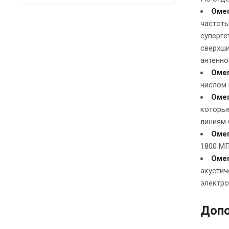
Омег
частоты
суперге
сверхши
антенно
Оме
числом 
Оме
которые
линиям 
Омег
1800 МГ
Оме
акустич
электро
Допо