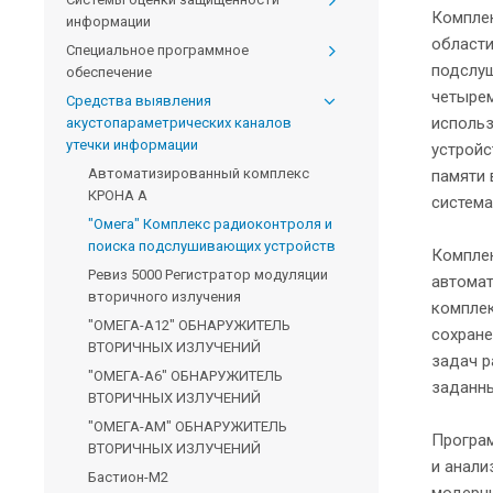
Комплек
информации
области
Специальное программное
подслуш
обеспечение
четырем
Средства выявления
исполь
акустопараметрических каналов
утечки информации
устройс
Автоматизированный комплекс
памяти 
КРОНА А
система
"Омега" Комплекс радиоконтроля и
поиска подслушивающих устройств
Комплек
Ревиз 5000 Регистратор модуляции
автомат
вторичного излучения
комплек
"ОМЕГА-А12" ОБНАРУЖИТЕЛЬ
сохране
ВТОРИЧНЫХ ИЗЛУЧЕНИЙ
задач р
"ОМЕГА-А6" ОБНАРУЖИТЕЛЬ
заданны
ВТОРИЧНЫХ ИЗЛУЧЕНИЙ
"ОМЕГА-АМ" ОБНАРУЖИТЕЛЬ
Програм
ВТОРИЧНЫХ ИЗЛУЧЕНИЙ
и анали
Бастион-М2