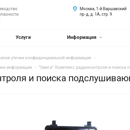
зводство
Москва, 1-й Варшавский
опасности
пр-д, д. 1А, стр. 9
.
Услуги
Информация
налов утечки конфиденциальной информации
ечки информации
"Омега" Комплекс радиоконтроля и поиска 
нтроля и поиска подслушиваю