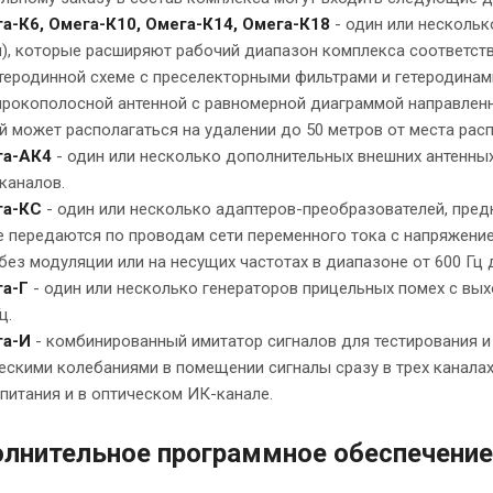
а-К6, Омега-К10, Омега-К14, Омега-К18
- один или несколь
), которые расширяют рабочий диапазон комплекса соответстве
теродинной схеме с преселекторными фильтрами и гетеродинам
рокополосной антенной с равномерной диаграммой направленно
й может располагаться на удалении до 50 метров от места ра
га-АК4
- один или несколько дополнительных внешних антенны
каналов.
га-КС
- один или несколько адаптеров-преобразователей, пред
 передаются по проводам сети переменного тока с напряжением
без модуляции или на несущих частотах в диапазоне от 600 Гц 
а-Г
- один или несколько генераторов прицельных помех с вых
ц.
га-И
- комбинированный имитатор сигналов для тестирования и
ескими колебаниями в помещении сигналы сразу в трех каналах
питания и в оптическом ИК-канале.
лнительное программное обеспечение