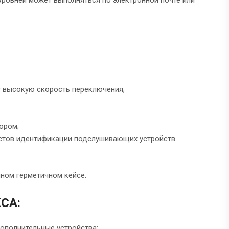
уровней может выполняться по электронной почте или
т высокую скорость переключения;
ором;
естов идентификации подслушивающих устройств
чном герметичном кейсе.
СА:
ополнительные устройства: