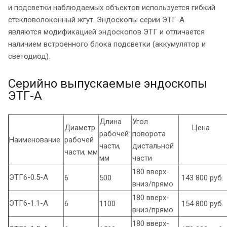
и подсветки наблюдаемых объектов используется гибкий
стекловолоконный жгут. Эндоскопы серии ЭТГ-А
являются модификацией эндоскопов ЭТГ и отличается
наличием встроенного блока подсветки (аккумулятор и
светодиод).
Серийно выпускаемые эндоскопы
ЭТГ-А
Длина
Угол
Диаметр
Цен
рабочей
поворота
Наименование
рабочей
части,
дистальной
части, мм
мм
части
180 вверх-
ЭТГ6-0.5-А
6
500
143 800 руб.
вниз/прямо
180 вверх-
ЭТГ6-1.1-А
6
1100
154 800 руб.
вниз/прямо
180 вверх-