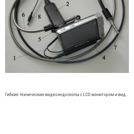
Гибкие технические видеоэндоскопы с LCD монитором и видеорегистратором серии ВСР