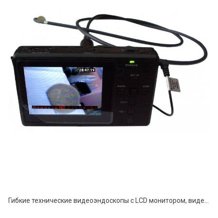
Гибкие технические видеоэндоскопы с LCD монитором, видеорегистратором и автономным питанием серии ВСР-А