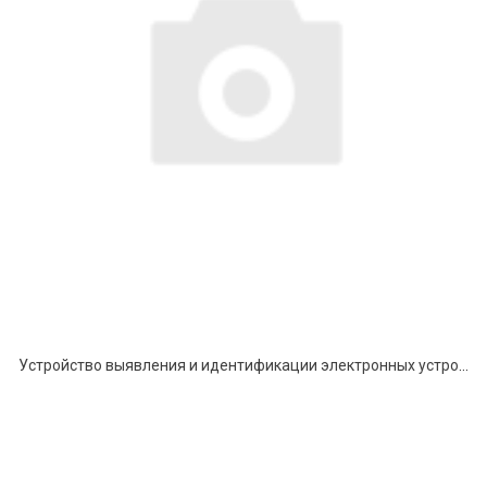
Устройство выявления и идентификации электронных устройств негласного получения информации (ЭУНПИ), использующих в своем составе узлы и блоки средств связи стандарта Wi-Fi и Bluetooth “Зодиак Про”