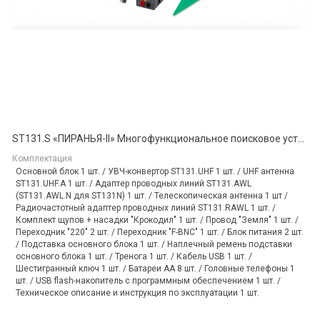
ST131.S «ПИРАНЬЯ-II» Многофункциональное поисковое устройство
Комплектация
Основной блок 1 шт. / УВЧ-конвертор ST131.UHF 1 шт. / UHF антенна
ST131.UHF.A 1 шт. / Адаптер проводных линий ST131.AWL
(ST131.AWL.N для ST131N) 1 шт. / Телескопическая антенна 1 шт /
Радиочастотный адаптер проводных линий ST131.RAWL 1 шт. /
Комплект щупов + насадки "Крокодил" 1 шт. / Провод "Земля" 1 шт. /
Переходник "220" 2 шт. / Переходник "F-BNC" 1 шт. / Блок питания 2 шт.
/ Подставка основного блока 1 шт. / Наплечный ремень подставки
основного блока 1 шт. / Тренога 1 шт. / Кабель USB 1 шт. /
Шестигранный ключ 1 шт. / Батареи АА 8 шт. / Головные телефоны 1
шт. / USB flash-накопитель с программным обеспечением 1 шт. /
Техническое описание и инструкция по эксплуатации 1 шт.