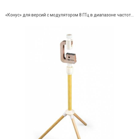
«Конус» для версий с модулятором 8 ГГц в диапазоне частот от 100 МГц до 8 ГГц.