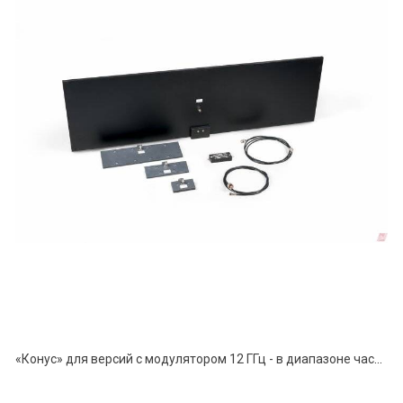
«Конус» для версий с модулятором 12 ГГц - в диапазоне частот от 100 МГц до 12 ГГц.