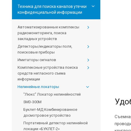
Техника для поиска каналов утечки
конфиденциальной информации
Автоматизированные комплексы
радиомониторинга, поиска
закладных устройств
Детекторы/индикаторы поля,
поисковые приборы
Имитаторы сигналов
Комплексные устройства поиска
средств негласного съема
информации
Нелинейные локаторы
"Люкс" Локатор нелинейностей
Удо
SMD-300М
Буклет-МД Комбинированное
досмотровое устройство
Съемная
Портативный детектор нелинейной
проводи
локации «БУКЛЕТ-2»
круглос