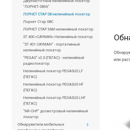
Двухчастотный нелинейный локатор
"ЛОРНЕТ-0836"
ЛОРНЕТ СТАР 08 нелинейный локатор
Лорнет Стар 08С
ЛОРНЕТ СТАР 36M нелинейный локатор
Обн
ST 400 «CAYMAN» Нелинейный локатор
"ST 401 CAYMAN" - портативный
нелинейный локатор.
Обнаруж
"PEGAS" v2.0 (ПЕГАС) - нелинейный
или рас
радиолокатор.
Нелинейный локатор PEGASUS LF
(ПЕГАС)
Нелинейный локатор PEGASUS HF
(ПЕГАС)
Нелинейный локатор PEGASUS LHF
(ПЕГАС)
"NR-CHP" досмотровый нелинейный
локатор
Обнаружители мобильных