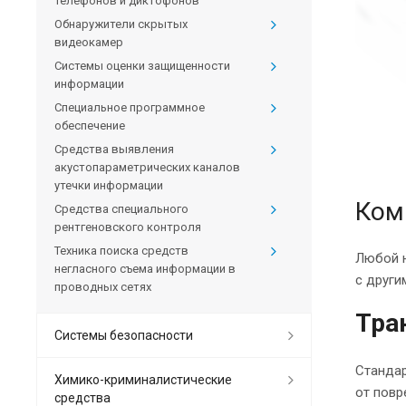
телефонов и диктофонов
Обнаружители скрытых
видеокамер
Системы оценки защищенности
информации
Специальное программное
обеспечение
Средства выявления
акустопараметрических каналов
утечки информации
Ком
Средства специального
рентгеновского контроля
Техника поиска средств
Любой 
негласного съема информации в
с други
проводных сетях
Тра
Системы безопасности
Стандар
Химико-криминалистические
от пов
средства