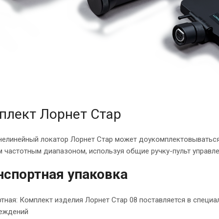
плект Лорнет Стар
нелинейный локатор Лорнет Стар может доукомплектовыватьс
м частотным диапазоном, используя общие ручку-пульт управл
нспортная упаковка
тная: Комплект изделия Лорнет Стар 08 поставляется в специ
реждений