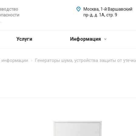
зводство
Москва, 1-й Варшавский
опасности
пр-д, д. 1А, стр. 9
.
Услуги
Информация
ы информации
Генераторы шума, устройства защиты от уте