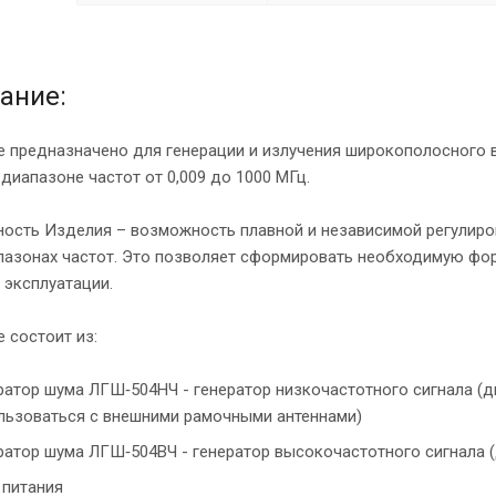
ание:
 предназначено для генерации и излучения широкополосного 
 диапазоне частот от 0,009 до 1000 МГц.
ость Изделия – возможность плавной и независимой регулиров
азонах частот. Это позволяет сформировать необходимую фор
 эксплуатации.
 состоит из:
ратор шума ЛГШ‑504НЧ - генератор низкочастотного сигнала (ди
льзоваться с внешними рамочными антеннами)
ратор шума ЛГШ‑504ВЧ - генератор высокочастотного сигнала (д
 питания