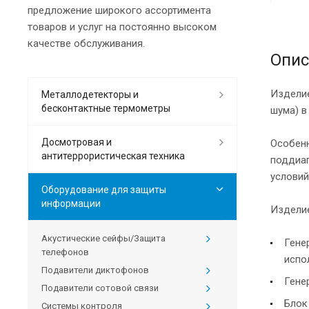
предложение широкого ассортимента
товаров и услуг на постоянно высоком
качестве обслуживания.
Опис
Изделие
Металлодетекторы и
бесконтактные термометры
шума) в
Досмотровая и
Особенн
антитеррористическая техника
поддиап
условий
Оборудование для защиты
информации
Изделие
Акустические сейфы/Защита
Гене
телефонов
испо
Подавители диктофонов
Гене
Подавители сотовой связи
Блок
Системы контроля