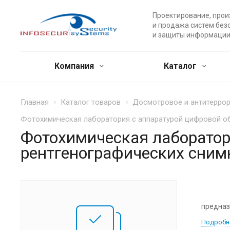
Проектирование, прои
и продажа систем без
и защиты информации
Компания
Каталог
Главная
Каталог товаров
Досмотровое и антитерро
Фотохимическая лаборатория с аппаратурой цифровой о
Фотохимическая лаборатор
рентгенографических сним
предназ
Подробн