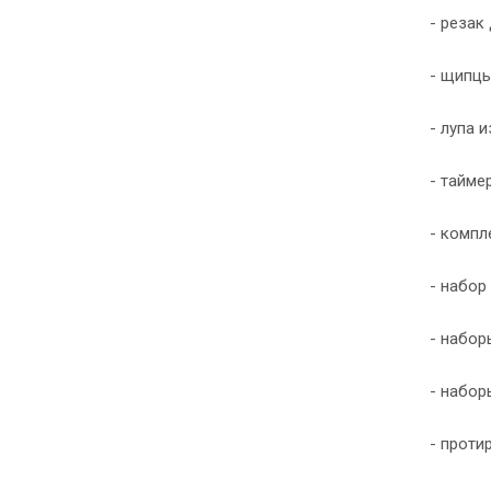
- резак
- щипцы
- лупа 
- тайме
- компл
- набор
- набор
- набор
- проти