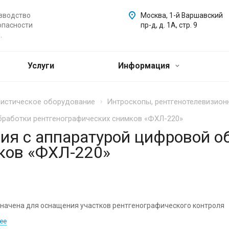
зводство
Москва, 1-й Варшавский
опасности
пр-д, д. 1А, стр. 9
.
Услуги
Информация
ристическое оборудование
Интроскопы, рентгенотелевизион
бработки рентгенографических снимков «ФХЛ-220»
ия с аппаратурой цифровой о
ков «ФХЛ-220»
начена для оснащения участков рентгенографического контроля
ее