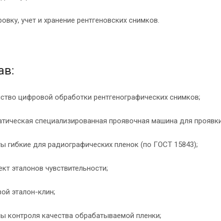
ровку, учет и хранение рентгеновских снимков.
ав:
йство цифровой обработки рентгенографических снимков;
атическая специализированная проявочная машина для проявк
ты гибкие для радиографических пленок (по ГОСТ 15843);
ект эталонов чувствительности;
вой эталон-клин;
ны контроля качества обрабатываемой пленки;