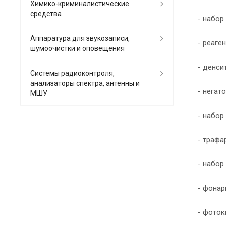
Химико-криминалистические
средства
- набор
Аппаратура для звукозаписи,
- реаге
шумоочистки и оповещения
- денси
Системы радиоконтроля,
анализаторы спектра, антенны и
- негат
МШУ
- набор
- трафа
- набор
- фонар
- фоток