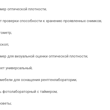
 мер оптической плотности;
нт проверки способности к хранению проявленных снимков;
тометр;
оскоп;
 мер для визуальной оценки оптической плотности;
рет универсальный;
 мебели для оснащения рентгенлаборатории;
ь фотолабораторный с таймером;
юветы;