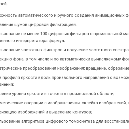
чей;
ожность автоматического и ручного создания анимационных ф
вление шумов цифровой фильтрацией;
льзование не менее 100 цифровых фильтров c произвольной ма
оенного интерпретатора формул;
льзование частотных фильтров и получение частотного спектра
екцию фона, в том числе и по автоматически вычисляемому фон
етрические преобразования изображения: вращение, обрезание
з профиля яркости вдоль произвольного направления с возмож
днения;
рение уровня яркости в точке и в произвольной области;
метические операции с изображениями, склейка изображений, в
ризацию изображений и выделение контуров;
льзование алгоритмов цифрового томосинтеза для восстановле