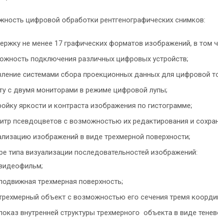
жность цифровой обработки рентгенографических снимков:
ржку не менее 17 графических форматов изображений, в том числе 
ожность подключения различных цифровых устройств;
вление системами сбора проекционных данных для цифровой т
ту с двумя мониторами в режиме цифровой лупы;
ройку яркости и контраста изображения по гистограмме;
литр псевдоцветов с возможностью их редактирования и сохран
ализацию изображений в виде трехмерной поверхности;
ре типа визуализации последовательностей изображений:
видеофильм;
подвижная трехмерная поверхность;
трехмерный объект с возможностью его сечения тремя коорди
показ внутренней структуры трехмерного объекта в виде тен