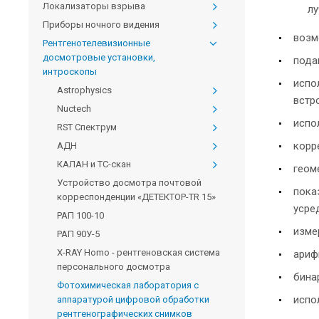
Локализаторы взрыва
лу
Приборы ночного видения
возм
Рентгенотелевизионные
досмотровые установки,
пода
интроскопы
испо
Astrophysics
встр
Nuctech
испо
RST Спектрум
корр
АДН
КАЛАН и ТС-скан
геом
Устройство досмотра почтовой
пока
корреспонденции «ДЕТЕКТОР-TR 15»
усре
РАП 100-10
изме
РАП 90У-5
X-RAY Homo - рентгеновская система
ариф
персонального досмотра
бина
Фотохимическая лаборатория с
испо
аппаратурой цифровой обработки
рентгенографических снимков