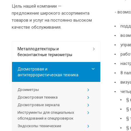
Цель нашей компании —
- возмо
предложение широкого ассортимента
товаров и услуг на постоянно высоком
подде
качестве обслуживания.
возм
упра
Металлодетекторы и
рабо
бесконтактные термометры
наст
Досмотровая и
8 па
антитеррористическая техника
визу
Дозиметры
четы
Досмотровая техника
§ 
Досмотровые зеркала
§ 
Инструменты для специальных
§ 
обследований и спецпроверок
Эндоскопы технические
§ 