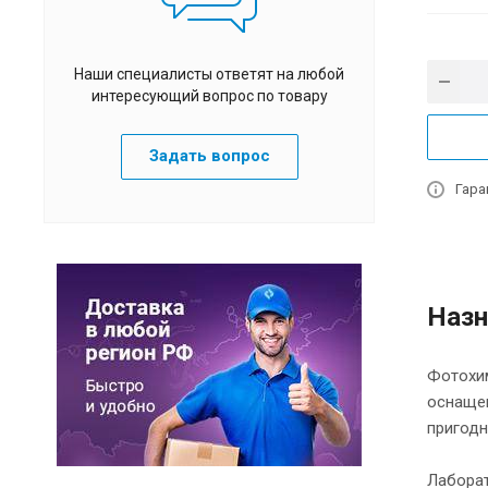
Наши специалисты ответят на любой
интересующий вопрос по товару
Задать вопрос
Гара
Назн
Фотохим
оснащен
пригодн
Лаборат