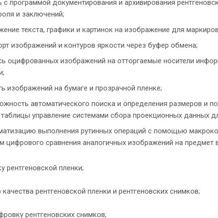
ь с программой документирования и архивирования рентгенов
роля и заключений;
жение текста, графики и картинок на изображение для маркиро
орт изображений и контуров яркости через буфер обмена;
сь оцифрованных изображений на отторгаемые носители информ
и;
ть изображений на бумаге и прозрачной пленке;
ожность автоматического поиска и определения размеров и п
 таблицы управление системами сбора проекционных данных д
матизацию выполнения рутинных операций с помощью макроко
м цифрового сравнения аналогичных изображений на предмет в
ку рентгеновской пленки;
з качества рентгеновской пленки и рентгеновских снимков;
фровку рентгеновских снимков;