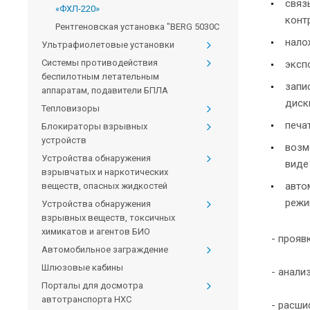
связ
«ФХЛ-220»
конт
Рентгеновская установка "BERG 5030С
нало
Ультрафиолетовые установки
Системы противодействия
эксп
беспилотным летательным
запи
аппаратам, подавители БПЛА
диск
Тепловизоры
печа
Блокираторы взрывных
устройств
возм
Устройства обнаружения
виде
взрывчатых и наркотических
авто
веществ, опасных жидкостей
режи
Устройства обнаружения
взрывных веществ, токсичных
химикатов и агентов БИО
- прояв
Автомобильное заграждение
Шлюзовые кабины
- анали
Порталы для досмотра
автотранспорта HXC
- расши