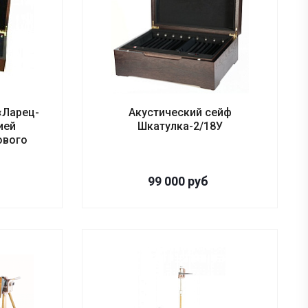
«Ларец-
Акустический сейф
ией
Шкатулка-2/18У
ового
99 000
руб