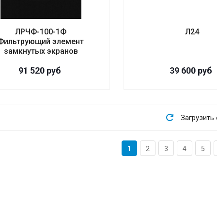
ЛРЧФ-100-1Ф
Л24
Фильтрующий элемент
замкнутых экранов
91 520
руб
39 600
руб
Загрузить
1
2
3
4
5