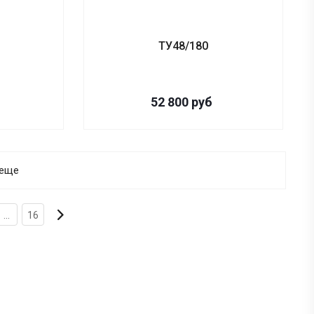
ТУ48/180
52 800
руб
 еще
...
16