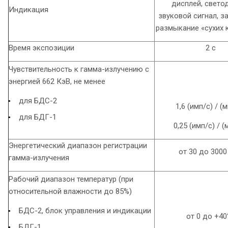
дисплей, свето
Индикация
звуковой сигнал, з
размыкание «сухих 
Время экспозиции
2 с
Чувствительность к гамма-излучению с
энергией 662 КэВ, не менее
для БДС-2
1,6 (имп/с) / (
для БДГ-1
0,25 (имп/с) / (
Энергетический диапазон регистрации
от 30 до 3000
гамма-излучения
Рабочий диапазон температур (при
относительной влажности до 85%)
БДС-2, блок управления и индикации
от 0 до +40
БДГ-1