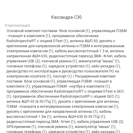
Кассандра-С30
Комплектация
Основной комплект поставки: блок основной (1), управляющая ПЭВМ
- планшет в комплекте (1), программное обеспечение
RadioInspectorRT с опцией DTest (1), антенна АШП-30, рукоять с
креплением для направленной антенны и ПЭВМ и интегрированным
электронным компасом (1), кабель высокочастотный 1.3 м, антенна
направленная АШН-630, радиочастотный переход SMA - N-тип, кабель
управления USB (2), плечевой ремень (1), манипулятор "мышь" (1),
головные телефоны (1), зарядное устройство (1), кейс-укладка (1),
руководство по эксплуатации и руководство пользователя ПО на
электронном носителе (1), паспорт (1) / Расширенный комплект
поставки: блок основной (1), управляющая ПЭВМ - планшет в
комплекте (1), управляющая ПЭВМ - ноутбук в комплекте (1),
программное обеспечение RadioInspectorRT с опциями DTest и GEO
(1), программное обеспечение RadioInspectorRP с опцией GEO (1),
антенна АШП-30 (6-30 ГГц) (1), рукоять с креплением для антенны,
ПЭВМ - планшета и интегрированным электронным компасом (1),
рукоять с креплением для направленной антенны (1), кабель
высокочастотный 1.3м (1), антенна АШН-630 (6-30 ГГц) (1),
радиочастотный переход SMA - N-тип (1), кабель управления USB (2),
GPS-приемник (1), плечевой ремень (1), манипулятор "мышь" (1),
головные телефоны (1), зарядное устройство (1), кейс-укладка (1),