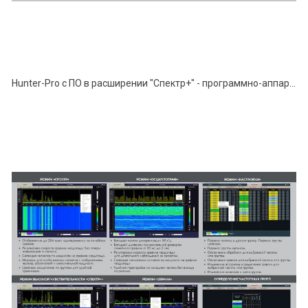
Hunter-Pro с ПО в расширении "Спектр+" - программно-аппаратный комплекс поиска устройств негласного съёма информации