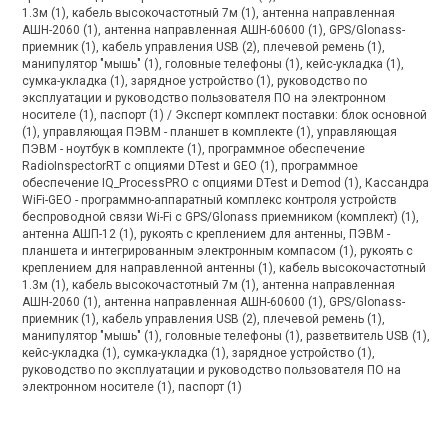
1.3м (1), кабель высокочастотный 7м (1), антенна направленная
АШН-2060 (1), антенна направленная АШН-60600 (1), GPS/Glonass-
приемник (1), кабель управления USB (2), плечевой ремень (1),
манипулятор "мышь" (1), головные телефоны (1), кейс-укладка (1),
сумка-укладка (1), зарядное устройство (1), руководство по
эксплуатации и руководство пользователя ПО на электронном
носителе (1), паспорт (1) / Эксперт комплект поставки: блок основной
(1), управляющая ПЭВМ - планшет в комплекте (1), управляющая
ПЭВМ - ноутбук в комплекте (1), программное обеспечение
RadioInspectorRT с опциями DTest и GEO (1), программное
обеспечение IQ_ProcessPRO с опциями DTest и Demod (1), Кассандра
WiFi-GEO - программно-аппаратный комплекс контроля устройств
беспроводной связи Wi-Fi с GPS/Glonass приемником (комплект) (1),
антенна АШП-12 (1), рукоять с креплением для антенны, ПЭВМ -
планшета и интегрированным электронным компасом (1), рукоять с
креплением для направленной антенны (1), кабель высокочастотный
1.3м (1), кабель высокочастотный 7м (1), антенна направленная
АШН-2060 (1), антенна направленная АШН-60600 (1), GPS/Glonass-
приемник (1), кабель управления USB (2), плечевой ремень (1),
манипулятор "мышь" (1), головные телефоны (1), разветвитель USB (1),
кейс-укладка (1), сумка-укладка (1), зарядное устройство (1),
руководство по эксплуатации и руководство пользователя ПО на
электронном носителе (1), паспорт (1)