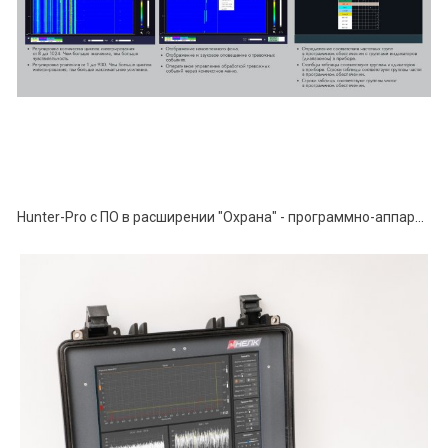
Hunter-Pro с ПО в расширении "Охрана" - программно-аппаратный комплекс поиска устройств негласного съёма информации