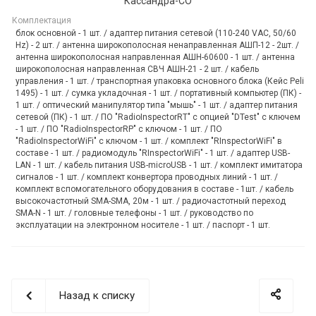
Кассандра-СО
Комплектация
блок основной - 1 шт. / адаптер питания сетевой (110-240 VAC, 50/60
Hz) - 2 шт. / антенна широкополосная ненаправленная АШП-12 - 2шт. /
антенна широкополосная направленная АШН-60600 - 1 шт. / антенна
широкополосная направленная СВЧ АШН-21 - 2 шт. / кабель
управления - 1 шт. / транспортная упаковка основного блока (Кейс Peli
1495) - 1 шт. / сумка укладочная - 1 шт. / портативный компьютер (ПК) -
1 шт. / оптический манипулятор типа "мышь" - 1 шт. / адаптер питания
сетевой (ПК) - 1 шт. / ПО "RadioInspectorRT" с опцией "DTest" с ключем
- 1 шт. / ПО "RadioInspectorRP" с ключом - 1 шт. / ПО
"RadioInspectorWiFi" с ключом - 1 шт. / комплект "RInspectorWiFi" в
составе - 1 шт. / радиомодуль "RInspectorWiFi" - 1 шт. / адаптер USB-
LAN - 1 шт. / кабель питания USB-microUSB - 1 шт. / комплект имитатора
сигналов - 1 шт. / комплект конвертора проводных линий - 1 шт. /
комплект вспомогательного оборудования в составе - 1шт. / кабель
высокочастотный SMA-SMA, 20м - 1 шт. / радиочастотный переход
SMA-N - 1 шт. / головные телефоны - 1 шт. / руководство по
эксплуатации на электронном носителе - 1 шт. / паспорт - 1 шт.
Назад к списку