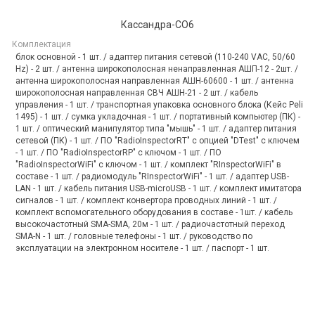
Кассандра-СО6
Комплектация
блок основной - 1 шт. / адаптер питания сетевой (110-240 VAC, 50/60
Hz) - 2 шт. / антенна широкополосная ненаправленная АШП-12 - 2шт. /
антенна широкополосная направленная АШН-60600 - 1 шт. / антенна
широкополосная направленная СВЧ АШН-21 - 2 шт. / кабель
управления - 1 шт. / транспортная упаковка основного блока (Кейс Peli
1495) - 1 шт. / сумка укладочная - 1 шт. / портативный компьютер (ПК) -
1 шт. / оптический манипулятор типа "мышь" - 1 шт. / адаптер питания
сетевой (ПК) - 1 шт. / ПО "RadioInspectorRT" с опцией "DTest" с ключем
- 1 шт. / ПО "RadioInspectorRP" с ключом - 1 шт. / ПО
"RadioInspectorWiFi" с ключом - 1 шт. / комплект "RInspectorWiFi" в
составе - 1 шт. / радиомодуль "RInspectorWiFi" - 1 шт. / адаптер USB-
LAN - 1 шт. / кабель питания USB-microUSB - 1 шт. / комплект имитатора
сигналов - 1 шт. / комплект конвертора проводных линий - 1 шт. /
комплект вспомогательного оборудования в составе - 1шт. / кабель
высокочастотный SMA-SMA, 20м - 1 шт. / радиочастотный переход
SMA-N - 1 шт. / головные телефоны - 1 шт. / руководство по
эксплуатации на электронном носителе - 1 шт. / паспорт - 1 шт.