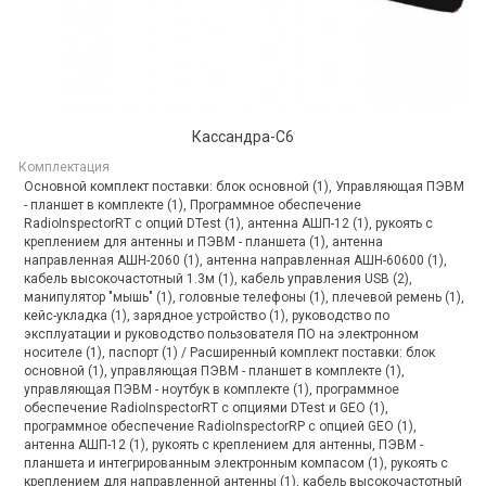
Кассандра-С6
Комплектация
Основной комплект поставки: блок основной (1), Управляющая ПЭВМ
- планшет в комплекте (1), Программное обеспечение
RadioInspectorRT с опций DTest (1), антенна АШП-12 (1), рукоять с
креплением для антенны и ПЭВМ - планшета (1), антенна
направленная АШН-2060 (1), антенна направленная АШН-60600 (1),
кабель высокочастотный 1.3м (1), кабель управления USB (2),
манипулятор "мышь" (1), головные телефоны (1), плечевой ремень (1),
кейс-укладка (1), зарядное устройство (1), руководство по
эксплуатации и руководство пользователя ПО на электронном
носителе (1), паспорт (1) / Расширенный комплект поставки: блок
основной (1), управляющая ПЭВМ - планшет в комплекте (1),
управляющая ПЭВМ - ноутбук в комплекте (1), программное
обеспечение RadioInspectorRT с опциями DTest и GEO (1),
программное обеспечение RadioInspectorRP с опцией GEO (1),
антенна АШП-12 (1), рукоять с креплением для антенны, ПЭВМ -
планшета и интегрированным электронным компасом (1), рукоять с
креплением для направленной антенны (1), кабель высокочастотный