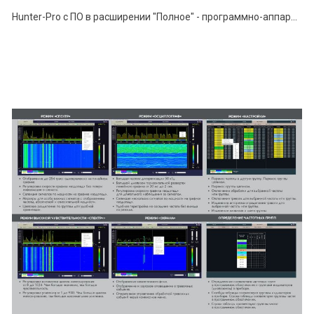
Hunter-Pro с ПО в расширении "Полное" - программно-аппаратный комплекс поиска устройств негласного съёма информации