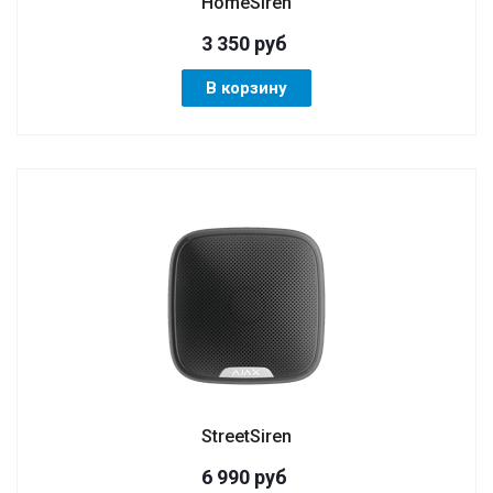
HomeSiren
3 350
руб
В корзину
StreetSiren
6 990
руб