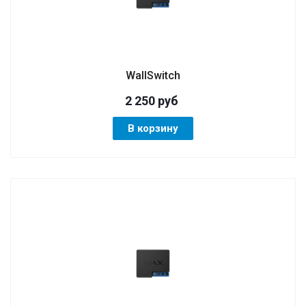
WallSwitch
2 250
руб
В корзину