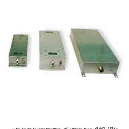
Фильтр помехоподавляющий электрический ФП–15Ma