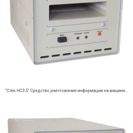
"Стек-НС3.5" Средство уничтожения информации на машинных магнитных носителях информации