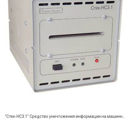
"Стек-НС3.1" Средство уничтожения информации на машинных магнитных носителях информации