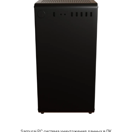
Samurai PC система уничтожения данных в ПК