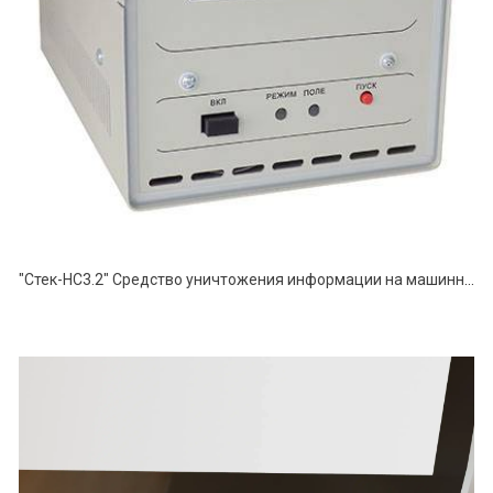
"Стек-НС3.2" Средство уничтожения информации на машинных магнитных носителях информации