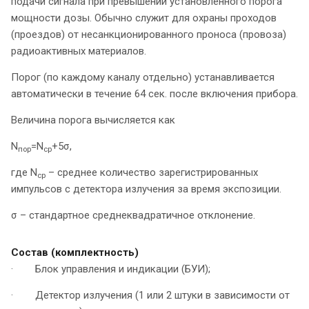
подачи сигнала при превышении установленного порога
мощности дозы. Обычно служит для охраны проходов
(проездов) от несанкционированного проноса (провоза)
радиоактивных материалов.
Порог (по каждому каналу отдельно) устанавливается
автоматически в течение 64 сек. после включения прибора.
Величина порога вычисляется как
N
=N
+5σ,
пор
ср
где N
– среднее количество зарегистрированных
ср
импульсов с детектора излучения за время экспозиции.
σ – стандартное среднеквадратичное отклонение.
Состав (комплектность)
· Блок управления и индикации (БУИ);
· Детектор излучения (1 или 2 штуки в зависимости от