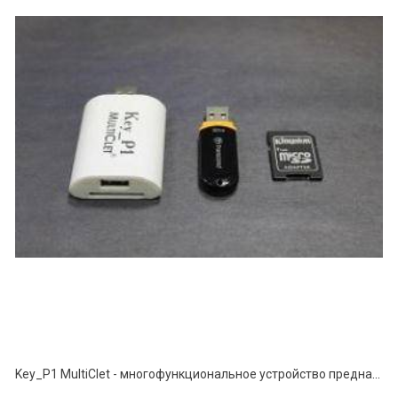
Key_P1 MultiClet - многофункциональное устройство предназначено для защиты информации на ПК и накопителях с тремя разъемами: USB – розетка и вилка, а также разъем для SD карт