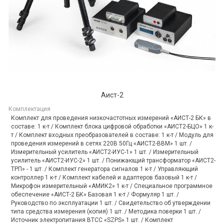
Аист-2
Комплектация
Комплект для проведения низкочастотных измерений «АИСТ-2 БК» в
составе: 1 к-т / Комплект блока цифровой обработки «АИСТ2-БЦО» 1 к-
т / Комплект входных преобразователей в составе: 1 к-т / Модуль для
проведения измерений в сетях 220В 50Гц «АИСТ2-ВВМ» 1 шт. /
Измерительный усилитель «АИСТ2-ИУС-1» 1 шт. / Измерительный
усилитель «АИСТ2-ИУС-2» 1 шт. / Понижающий трансформатор «АИСТ2-
ТРП» - 1 шт. / Комплект генератора сигналов 1 к-т / Управляющий
контроллер 1 к-т / Комплект кабелей и адаптеров базовый 1 к-т /
Микрофон измерительный «АМИК2» 1 к-т / Специальное программное
обеспечение «АИСТ-2 БК» Базовая 1 к-т / Формуляр 1 шт. /
Руководство по эксплуатации 1 шт. / Свидетельство об утверждении
типа средства измерения (копия) 1 шт. / Методика поверки 1 шт. /
Источник электропитания ВТСС «SZPS» 1 шт. / Комплект