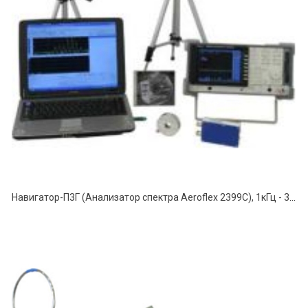
Навигатор-П3Г (Анализатор спектра Aeroflex 2399C), 1кГц - 3,0ГГц