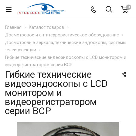
0
Главная
Каталог товаров
Досмотровое и антитеррористическое оборудование
Досмотровые зеркала, технические эндоскопы, системы
телеинспекции
Гибкие технические видеоэндоскопы с LCD монитором и
видеорегистратором серии ВСР
Гибкие технические
видеоэндоскопы с LCD
монитором и
видеорегистратором
серии ВСР