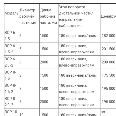
Угол поворота
Диаметр
Длина
Модель
дистальной части/
рабочей
рабочей
Цена(ру
направление
части, мм
части, мм
наблюдения
ВСР 6-
6
1500
180 вверх-вниз/прям
182 000
1.5
ВСР 6-
180 вверх-вниз,
6
1500
201 500
1.5-2
влево-вправо/прям
ВСР 6-
180 вверх-вниз,
6
2000
208 000
2,0-2
влево-вправо/прям
ВСР 8-
8
1500
180 вверх-вниз/прям
175 500
1.5
ВСР 8-
180 вверх-вниз,
8
1500
195 000
1.5-2
влево-вправо/прям
ВСР 8-
180 вверх-вниз,
8
2000
195 000
2.0-2
влево-вправо/прям
ВСР 10-
по
10
1500
180 вверх-вниз/прям