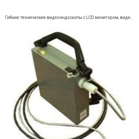
Гибкие технические видеоэндоскопы с LCD монитором, видеорегистратором и автономным питанием серии ВСР-А