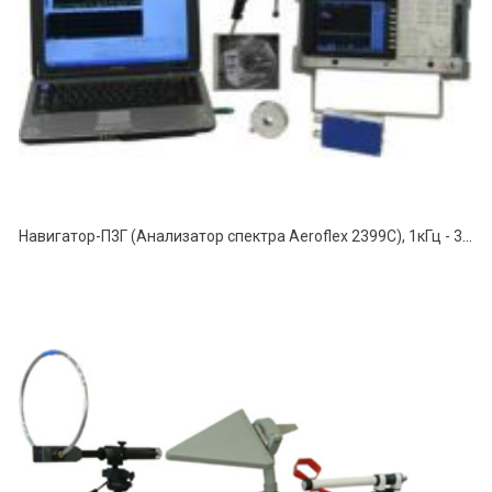
Навигатор-П3Г (Анализатор спектра Aeroflex 2399C), 1кГц - 3,0ГГц