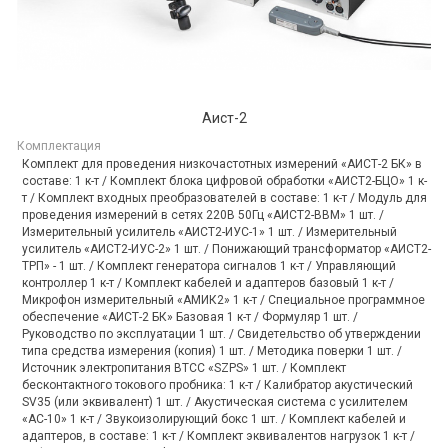
Аист-2
Комплектация
Комплект для проведения низкочастотных измерений «АИСТ-2 БК» в
составе: 1 к-т / Комплект блока цифровой обработки «АИСТ2-БЦО» 1 к-
т / Комплект входных преобразователей в составе: 1 к-т / Модуль для
проведения измерений в сетях 220В 50Гц «АИСТ2-ВВМ» 1 шт. /
Измерительный усилитель «АИСТ2-ИУС-1» 1 шт. / Измерительный
усилитель «АИСТ2-ИУС-2» 1 шт. / Понижающий трансформатор «АИСТ2-
ТРП» - 1 шт. / Комплект генератора сигналов 1 к-т / Управляющий
контроллер 1 к-т / Комплект кабелей и адаптеров базовый 1 к-т /
Микрофон измерительный «АМИК2» 1 к-т / Специальное программное
обеспечение «АИСТ-2 БК» Базовая 1 к-т / Формуляр 1 шт. /
Руководство по эксплуатации 1 шт. / Свидетельство об утверждении
типа средства измерения (копия) 1 шт. / Методика поверки 1 шт. /
Источник электропитания ВТСС «SZPS» 1 шт. / Комплект
бесконтактного токового пробника: 1 к-т / Калибратор акустический
SV35 (или эквивалент) 1 шт. / Акустическая система с усилителем
«АС-10» 1 к-т / Звукоизолирующий бокс 1 шт. / Комплект кабелей и
адаптеров, в составе: 1 к-т / Комплект эквивалентов нагрузок 1 к-т /