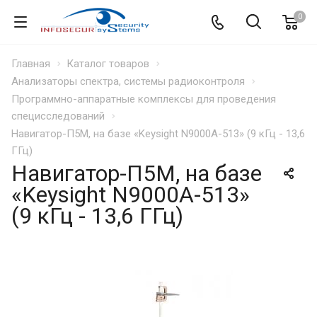
0
Главная
Каталог товаров
Анализаторы спектра, системы радиоконтроля
Программно-аппаратные комплексы для проведения
специсследований
Навигатор-П5М, на базе «Keysight N9000A-513» (9 кГц - 13,6
ГГц)
Навигатор-П5М, на базе
«Keysight N9000A-513»
(9 кГц - 13,6 ГГц)