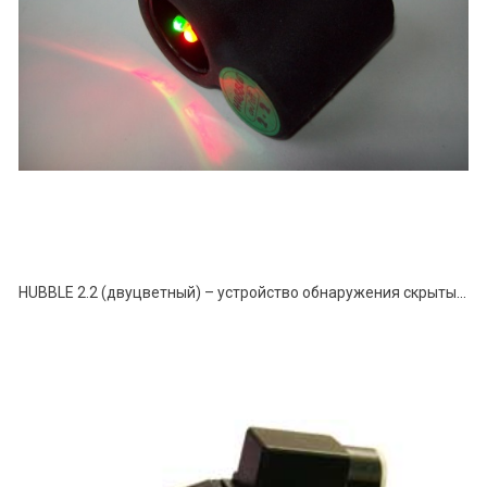
HUBBLE 2.2 (двуцветный) – устройство обнаружения скрытых видеокамер методом оптической локации