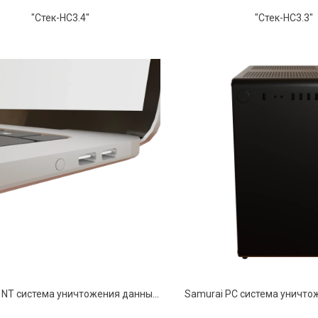
"Стек-НС3.4"
"Стек-НС3.3"
Samurai NT система уничтожения данных в ноутбуке