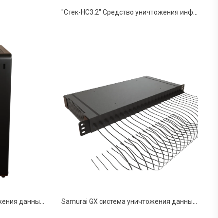
"Стек-НС3.2" Средство уничтожения информации на машинных магнитных носителях информации
Samurai PC система уничтожения данных в ПК
Samurai GX система уничтожения данных для серверов