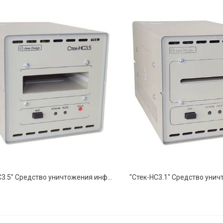
"Стек-НС3.5" Средство уничтожения информации на машинных магнитных носителях информации