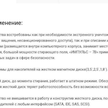
енение:
тва востребованы как при необходимости экстренного уничто
, хищения, несанкционированного доступа), так и при списани
м (размещается внутри компьютерного корпуса, занимает мест
я, большой мощности стирающего поля, «ИМПУЛЬС – 7В» приме
ых задач в сфере безопасности.
мы для накопителей на жестком магнитном диске(3,5`,2,5`,1,8`).
 диск, до момента стирания, работает в штатном режиме. Обе
я жесткий диск теряет работоспособность без возможности в
тво не вмешивается в работу и конструктив жесткого диска, 
дителей с любым интерфейсом (SATA, IDE, SAS, SCSI).