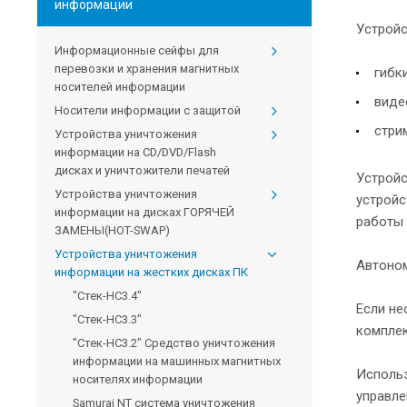
информации
Устройс
Информационные сейфы для
перевозки и хранения магнитных
гибк
носителей информации
виде
Носители информации с защитой
стри
Устройства уничтожения
информации на CD/DVD/Flash
дисках и уничтожители печатей
Устройс
Устройства уничтожения
устройс
информации на дисках ГОРЯЧЕЙ
работы 
ЗАМЕНЫ(HOT-SWAP)
Устройства уничтожения
Автоном
информации на жестких дисках ПК
"Стек-НС3.4"
Если не
"Стек-НС3.3"
комплек
"Стек-НС3.2" Средство уничтожения
информации на машинных магнитных
Использ
носителях информации
управле
Samurai NT система уничтожения