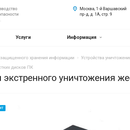
зводство
Москва, 1-й Варшавский
опасности
пр-д, д. 1А, стр. 9
.
Услуги
Информация
и защищенного хранения информации
Устройства уничтожени
стких дисков ПК
я экстренного уничтожения же
ИТ