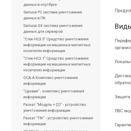
данных в ноутбуке
Предусм
Samurai PC система уничтожения
данных в ПК
Виды
Samurai GX система уничтожения
данных для серверов
"Стек-НС3.5" Средство уничтожения
Перифер
информации на машинных магнитных
организ
носителях информации
"Стек-НС3.1" Средство уничтожения
Локальн
информации на машинных магнитных
носителях информации
Дистанц
ОСА-А Комплекс уничтожения
обратно
информации
"Цунами" - комплекс уничтожения
Защита 
информации
Раскат "Модуль + (2)" - устройство
уничтожения информации
ЛВС мод
Раскат "ПК" - устройство уничтожения
информации
Гаранти