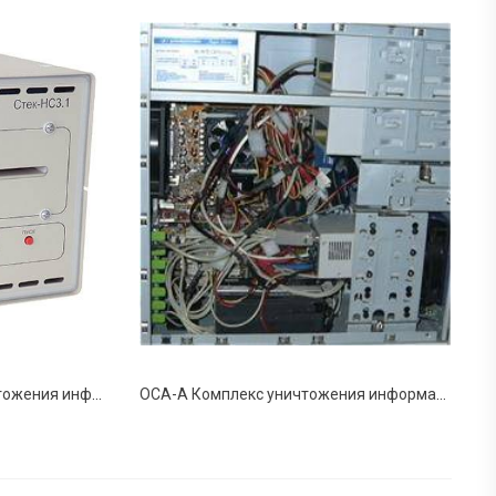
"Стек-НС3.1" Средство уничтожения информации на машинных магнитных носителях информации
ОСА-А Комплекс уничтожения информации