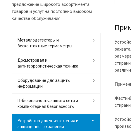
предложение широкого ассортимента
товаров и услуг на постоянно высоком
качестве обслуживания.
Прим
Металлодетекторы и
Устройс
бесконтактные термометры
захвата
размера
Досмотровая и
стирани
антитеррористическая техника
различн
Оборудование для защиты
Примени
информации
Жесткий
IT-безопасность, защита сети и
стирани
компьютерная безопасность
Устройс
Устройства для уничтожения и
произво
защищенного хранения