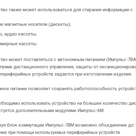
тво также может использоваться для стирания информации с:
ие магнитные носители (дискеты);
о, аудио кассеты;
ммерные кассеты.
тво может поставляться с автономным питанием (Импульс-7ВА)
твами дистанционного управления, защиты от несанкционирован
периферийных устройств задается при изготовлении изделия.
ное питание позволяет сохранять работоспособность устройст
обходимо использовать устройство на большее количество диск
туется дополнительными модулями Импульс-6М.
уя блок коммутации Импульс-7ВМ возможно объединение до 16
ние при помощи используемых периферийных устройств.