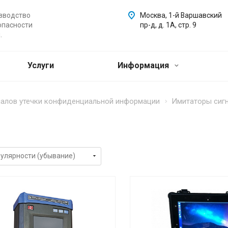
зводство
Москва, 1-й Варшавский
опасности
пр-д, д. 1А, стр. 9
.
Услуги
Информация
налов утечки конфиденциальной информации
Имитаторы сиг