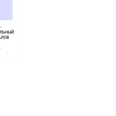
-
ЛЬНЫЙ
АЛОВ
б