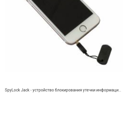
SpyLock Jack - устройство блокирования утечки информации по акустическому каналу